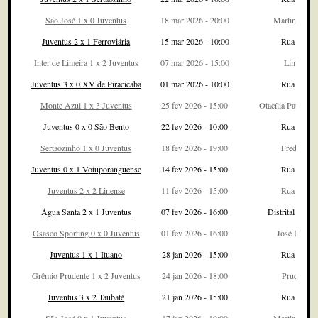
São José 1 x 0 Juventus
18 mar 2026 - 20:00
Martins Perei
Juventus 2 x 1 Ferroviária
15 mar 2026 - 10:00
Rua Javari
Inter de Limeira 1 x 2 Juventus
07 mar 2026 - 15:00
Limeirão
Juventus 3 x 0 XV de Piracicaba
01 mar 2026 - 10:00
Rua Javari
Monte Azul 1 x 3 Juventus
25 fev 2026 - 15:00
Otacília Patrício
Juventus 0 x 0 São Bento
22 fev 2026 - 10:00
Rua Javari
Sertãozinho 1 x 0 Juventus
18 fev 2026 - 19:00
Fredericão
Juventus 0 x 1 Votuporanguense
14 fev 2026 - 15:00
Rua Javari
Juventus 2 x 2 Linense
11 fev 2026 - 15:00
Rua Javari
Água Santa 2 x 1 Juventus
07 fev 2026 - 16:00
Distrital do In
Osasco Sporting 0 x 0 Juventus
01 fev 2026 - 16:00
José Liberat
Juventus 1 x 1 Ituano
28 jan 2026 - 15:00
Rua Javari
Grêmio Prudente 1 x 2 Juventus
24 jan 2026 - 18:00
Prudentão
Juventus 3 x 2 Taubaté
21 jan 2026 - 15:00
Rua Javari