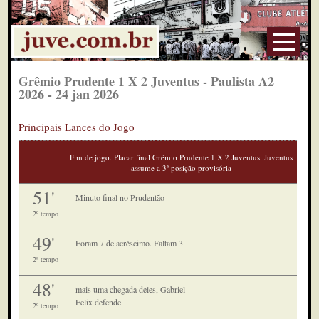
Grêmio Prudente 1 X 2 Juventus - Paulista A2
2026 - 24 jan 2026
Principais Lances do Jogo
Fim de jogo. Placar final Grêmio Prudente 1 X 2 Juventus. Juventus
assume a 3ª posição provisória
51'
Minuto final no Prudentão
2º tempo
49'
Foram 7 de acréscimo. Faltam 3
2º tempo
48'
mais uma chegada deles, Gabriel
Felix defende
2º tempo