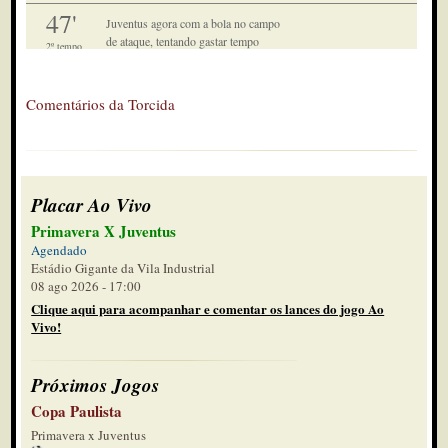
47'
Juventus agora com a bola no campo
de ataque, tentando gastar tempo
2º tempo
46'
estamos nos acréscimos mas não sei
Comentários da Torcida
quanto tempo foi dado
2º tempo
45'
agora a zaga afasta!
2º tempo
Placar Ao Vivo
45'
Gabriel Felix executa outra defesa
Primavera X Juventus
2º tempo
Agendado
Estádio Gigante da Vila Industrial
44'
Felix denfede de novo
08 ago 2026 - 17:00
2º tempo
Clique aqui para acompanhar e comentar os lances do jogo Ao
Vivo!
43'
cabeçada a queima roupa deles, Felix
defende
2º tempo
Próximos Jogos
41'
Copa Paulista
Prudente segue no campo de ataque e
o Juventus fechado
Primavera x Juventus
2º tempo