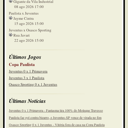
Gigante da Vila Industrial
38'
08 ago 2026 17:00
Entrou também o Graziani, acho que
Paulista x Juventus
o Ferreira saiu
2º tempo
Jayme Cintra
15 ago 2026 15:00
38'
Grêmio Prudente faz pressão
Juventus x Osasco Sporting
2º tempo
Rua Javari
22 ago 2026 15:00
37'
Escanteio pra eles
2º tempo
Últimos Jogos
34'
saiu Canela, entrou Keven
Copa Paulista
2º tempo
Juventus 0 x 1 Primavera
Juventus 3 x 1 Paulista
27'
Sai Madison, entra Lustosa
Osasco Sporting 0 x 1 Juventus
2º tempo
25'
Últimas Notícias
prudente faz alteração
2º tempo
Juventus 0 x 1 Primavera - Fantasma tira 100% do Moleque Travesso
22'
Paulista faz gol contra bizarro, e Juventus-SP vence de virada no fim
parada para hidratação
Osasco Sporting 0 x 1 Juventus - Vitória fora de casa na Copa Paulista
2º tempo