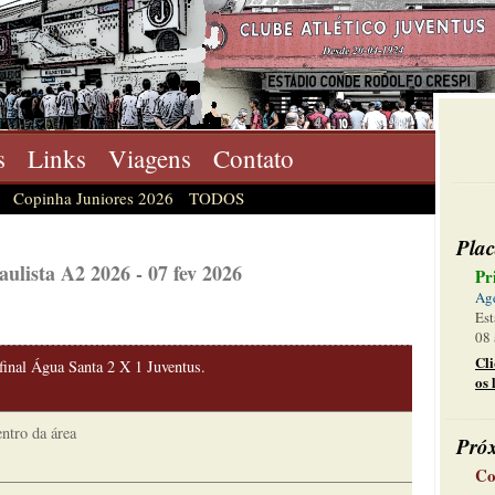
s
Links
Viagens
Contato
Copinha Juniores 2026
TODOS
Plac
ulista A2 2026 - 07 fev 2026
Pr
Ag
Est
08 
Cl
final Água Santa 2 X 1 Juventus.
os 
entro da área
Pró
Co