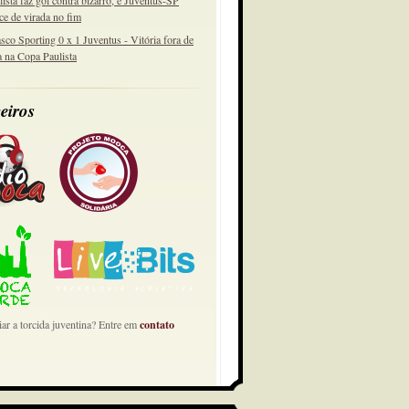
lista faz gol contra bizarro, e Juventus-SP
ce de virada no fim
sco Sporting 0 x 1 Juventus - Vitória fora de
a na Copa Paulista
eiros
ar a torcida juventina? Entre em
contato