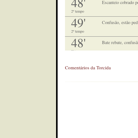
48'
Escanteio cobrado pe
2º tempo
49'
Confusão, estão ped
2º tempo
48'
Bate rebate, confusã
2º tempo
48'
Escanteio Juventus
Comentários da Torcida
2º tempo
47'
Muñoz bateu direto 
2º tempo
46'
Falta em Henrique
2º tempo
45'
Mais 7
2º tempo