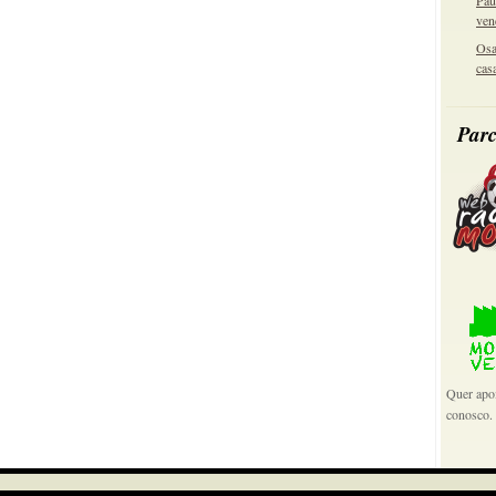
Pau
o Água Santa
ven
Osa
cas
Parc
a vez, entrou Henrique no lugar de Marcelo
 fora
se na bandeirinha
 deles, chute cruzado no contrapé de Passarelli
Quer apoi
conosco.
r agora é Água Santa 2 X 1 Juventus.