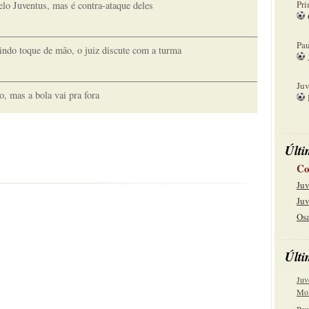
Pri
lo Juventus, mas é contra-ataque deles
08
Pau
indo toque de mão, o juiz discute com a turma
15
Juv
o, mas a bola vai pra fora
22
Últi
Co
pra fora
Juv
Juv
Osa
Últi
Juv
Mol