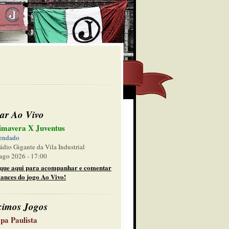
ar Ao Vivo
imavera X Juventus
endado
ádio Gigante da Vila Industrial
ago 2026 - 17:00
ique aqui para acompanhar e comentar
lances do jogo Ao Vivo!
ximos Jogos
pa Paulista