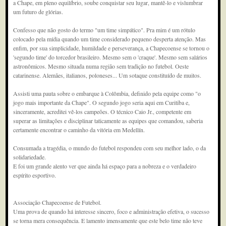
a Chape, em pleno equilíbrio, soube conquistar seu lugar, mantê-lo e vislumbrar
um futuro de glórias.
Confesso que não gosto do termo "um time simpático". Pra mim é um rótulo
colocado pela mídia quando um time considerado pequeno desperta atenção. Mas
enfim, por sua simplicidade, humildade e perseverança, a Chapecoense se tornou o
'segundo time' do torcedor brasileiro. Mesmo sem o 'craque'. Mesmo sem salários
astronômicos. Mesmo situada numa região sem tradição no futebol. Oeste
catarinense. Alemães, italianos, poloneses... Um sotaque constituído de muitos.
Assisti uma pauta sobre o embarque à Colômbia, definido pela equipe como "o
jogo mais importante da Chape". O segundo jogo seria aqui em Curitiba e,
sinceramente, acreditei vê-los campeões. O técnico Caio Jr., competente em
superar as limitações e disciplinar taticamente as equipes que comandou, saberia
certamente encontrar o caminho da vitória em Medellín.
Consumada a tragédia, o mundo do futebol respondeu com seu melhor lado, o da
solidariedade.
E foi um grande alento ver que ainda há espaço para a nobreza e o verdadeiro
espírito esportivo.
Associação Chapecoense de Futebol.
Uma prova de quando há interesse sincero, foco e administração efetiva, o sucesso
se torna mera consequência. E lamento imensamente que este belo time não teve