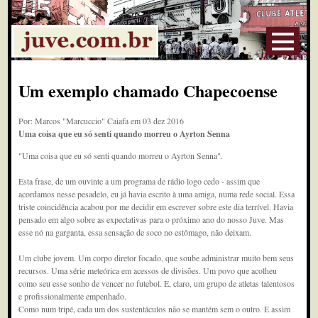
Um exemplo chamado Chapecoense
Por: Marcos "Marcuccio" Caiafa em 03 dez 2016
Uma coisa que eu só senti quando morreu o Ayrton Senna
"Uma coisa que eu só senti quando morreu o Ayrton Senna".
Esta frase, de um ouvinte a um programa de rádio logo cedo - assim que
acordamos nesse pesadelo, eu já havia escrito à uma amiga, numa rede social. Essa
triste coincidência acabou por me decidir em escrever sobre este dia terrível. Havia
pensado em algo sobre as expectativas para o próximo ano do nosso Juve. Mas
esse nó na garganta, essa sensação de soco no estômago, não deixam.
Um clube jovem. Um corpo diretor focado, que soube administrar muito bem seus
recursos. Uma série meteórica em acessos de divisões. Um povo que acolheu
como seu esse sonho de vencer no futebol. E, claro, um grupo de atletas talentosos
e profissionalmente empenhado.
Como num tripé, cada um dos sustentáculos não se mantém sem o outro. E assim