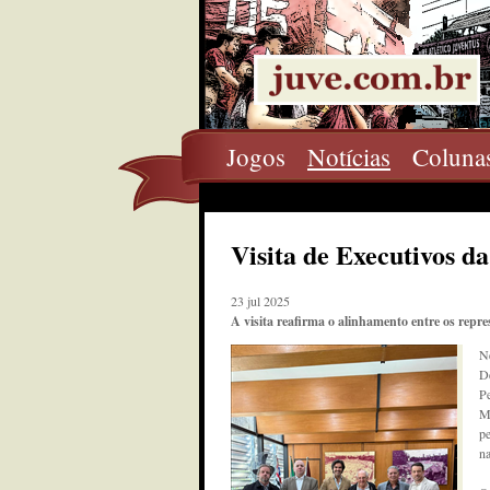
Jogos
Notícias
Coluna
Visita de Executivos d
23 jul 2025
A visita reafirma o alinhamento entre os rep
Ne
De
Pe
M
pe
na