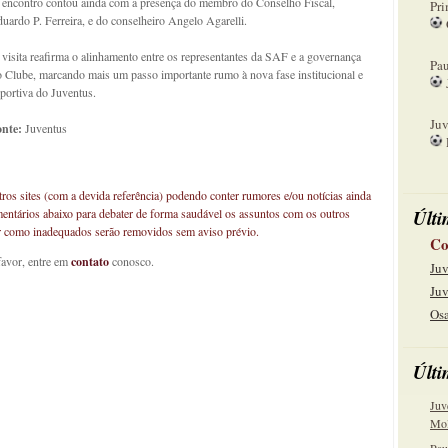
 encontro contou ainda com a presença do membro do Conselho Fiscal,
Pri
uardo P. Ferreira, e do conselheiro Angelo Agarelli.
08
visita reafirma o alinhamento entre os representantes da SAF e a governança
Pau
 Clube, marcando mais um passo importante rumo à nova fase institucional e
portiva do Juventus.
15
Juv
onte:
Juventus
22
os sites (com a devida referência) podendo conter rumores e/ou notícias ainda
Últi
mentários abaixo para debater de forma saudável os assuntos com os outros
car como inadequados serão removidos sem aviso prévio.
Co
favor, entre em
contato
conosco.
Juv
Juv
Osa
Últi
Juv
Mol