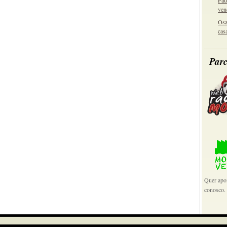
Pau
ven
Osa
cas
Parc
Quer apoi
conosco.