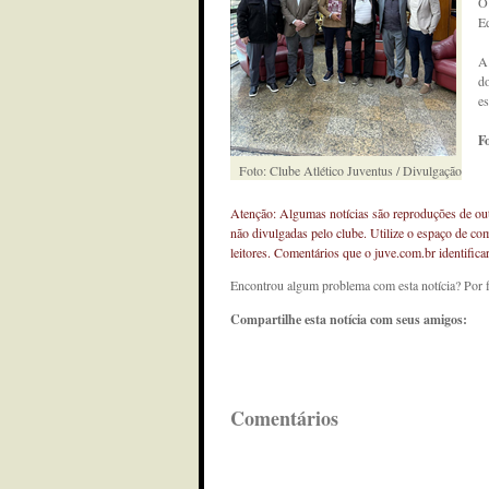
O
Ed
A 
do
es
F
Foto: Clube Atlético Juventus / Divulgação
Atenção: Algumas notícias são reproduções de outr
não divulgadas pelo clube. Utilize o espaço de co
leitores. Comentários que o juve.com.br identifi
Encontrou algum problema com esta notícia? Por 
Compartilhe esta notícia com seus amigos:
Comentários