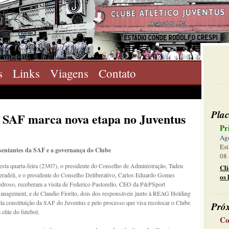
s
Links
Viagens
Contato
Plac
a SAF marca nova etapa no Juventus
Pr
Ag
Est
resentantes da SAF e a governança do Clube
08 
sta quarta-feira (23/07), o presidente do Conselho de Administração, Tadeu
Cl
radeli, e o presidente do Conselho Deliberativo, Carlos Eduardo Gomes
os 
droso, receberam a visita de Federico Pastorello, CEO da P&PSport
anagement, e de Claudio Fiorito, dois dos responsáveis junto à REAG Holding
la constituição da SAF do Juventus e pelo processo que visa recolocar o Clube
Pró
 elite do futebol.
Co