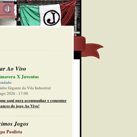
ar Ao Vivo
imavera X Juventus
endado
ádio Gigante da Vila Industrial
ago 2026 - 17:00
ique aqui para acompanhar e comentar
lances do jogo Ao Vivo!
ximos Jogos
pa Paulista