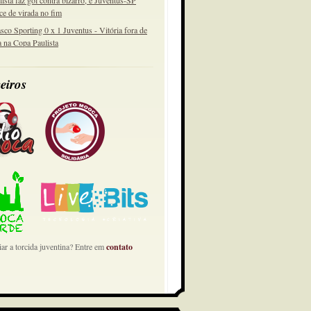
lista faz gol contra bizarro, e Juventus-SP
ce de virada no fim
sco Sporting 0 x 1 Juventus - Vitória fora de
a na Copa Paulista
eiros
ar a torcida juventina? Entre em
contato