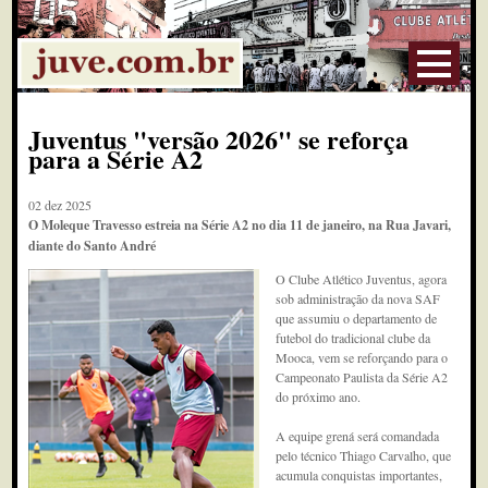
Juventus "versão 2026" se reforça
para a Série A2
02 dez 2025
O Moleque Travesso estreia na Série A2 no dia 11 de janeiro, na Rua Javari,
diante do Santo André
O Clube Atlético Juventus, agora
sob administração da nova SAF
que assumiu o departamento de
futebol do tradicional clube da
Mooca, vem se reforçando para o
Campeonato Paulista da Série A2
do próximo ano.
A equipe grená será comandada
pelo técnico Thiago Carvalho, que
acumula conquistas importantes,