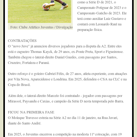
como a Série D de 2021, o
Campeonato Potiguar de 2023 e o
Campeonato Gaúcho de 2023. Ele
terá como auxiliar Luiz Gustavo e
contará com Leonardo Raul na
Foto: Clube Atlético Juventus / Divulgação
preparação física.
CONTRATAÇÕES
O "novo Juve" já anunciou diversos jogadores para a disputa da A2. Entre eles
está o zagueiro Thomas Kayck, de 29 anos, ex-Ponte Preta, Sport e Figueirense.
Também chegou o lateral-direito Daniel Guedes, com passagens por Santos,
Cruzeiro, Fortaleza e Paraná.
Outro reforço é o goleiro Gabriel Félix, de 27 anos, atleta experiente, com atuações
por Vila Nova, Aparecidense e Londrina. Em 2025, defendeu o CSA na CLC e na
Copa do Brasil.
Além dele, o lateral-direito Marcelo foi contratado - jogador com passagens por
Mirassol, Paysandu e Caxias, e campeão da Série D nesta temporada pelo Barra.
FICOU NA PRIMEIRA FASE
O Moleque Travesso estreia na Série A2 no dia 11 de janeiro, na Rua Javari,
diante do Santo André.
Em 2025, o Juventus encerrou a competição na modesta 11ª colocação, com 19