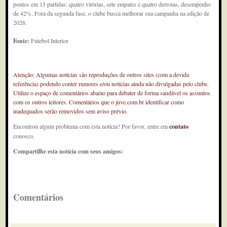
pontos em 15 partidas: quatro vitórias, sete empates e quatro derrotas, desempenho
de 42%. Fora da segunda fase, o clube busca melhorar sua campanha na edição de
2026.
Fonte:
Futebol Interior
Atenção: Algumas notícias são reproduções de outros sites (com a devida
referência) podendo conter rumores e/ou notícias ainda não divulgadas pelo clube.
Utilize o espaço de comentários abaixo para debater de forma saudável os assuntos
com os outros leitores. Comentários que o juve.com.br identificar como
inadequados serão removidos sem aviso prévio.
Encontrou algum problema com esta notícia? Por favor, entre em
contato
conosco.
Compartilhe esta notícia com seus amigos:
Comentários