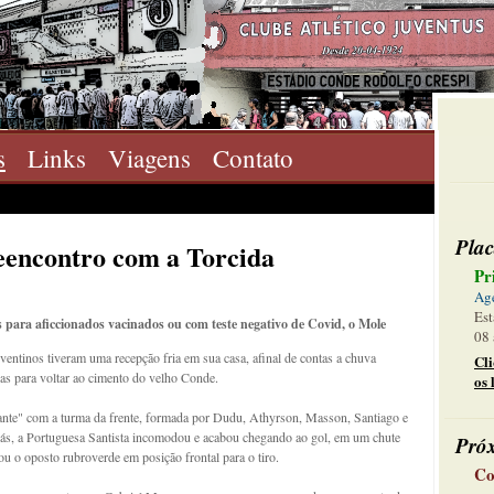
s
Links
Viagens
Contato
Plac
eencontro com a Torcida
Pr
Ag
Est
para aficcionados vacinados ou com teste negativo de Covid, o Mole
08 
ventinos tiveram uma recepção fria em sua casa, afinal de contas a chuva
Cl
as para voltar ao cimento do velho Conde.
os 
uante" com a turma da frente, formada por Dudu, Athyrson, Masson, Santiago e
trás, a Portuguesa Santista incomodou e acabou chegando ao gol, em um chute
Pró
ou o oposto rubroverde em posição frontal para o tiro.
Co