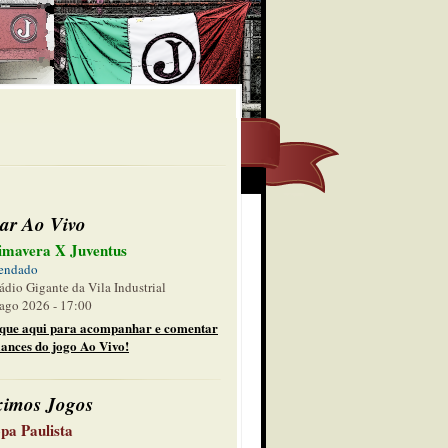
ar Ao Vivo
imavera X Juventus
endado
ádio Gigante da Vila Industrial
ago 2026 - 17:00
ique aqui para acompanhar e comentar
lances do jogo Ao Vivo!
ximos Jogos
pa Paulista