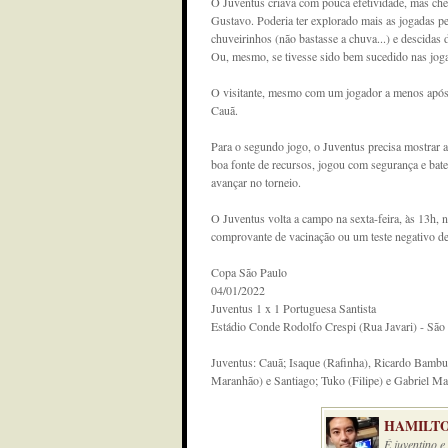
O Juventus criava com pouca efetividade, mas ch
Gustavo. Poderia ter explorado mais as jogadas pe
chuveirinhos (não bastasse a chuva...) e descidas
Ou, mesmo, se tivesse sido bem sucedido nas joga
O visitante, mesmo com um jogador a menos após 
Cauã.
Para o segundo jogo, o Juventus precisa mostrar a
boa fonte de recursos, jogou com segurança e bat
avançar no torneio.
O Juventus volta a campo na sexta-feira, às 13h, n
comprovante de vacinação ou um teste negativo d
Copa São Paulo
04/01/2022
Juventus 1 x 1 Portuguesa Santista
Estádio Conde Rodolfo Crespi (Rua Javari) - São
Juventus: Cauã; Isaque (Rafinha), Ricardo Bambu
Maranhão) e Santiago; Tuko (Filipe) e Gabriel M
HAMILTO
É juventino 