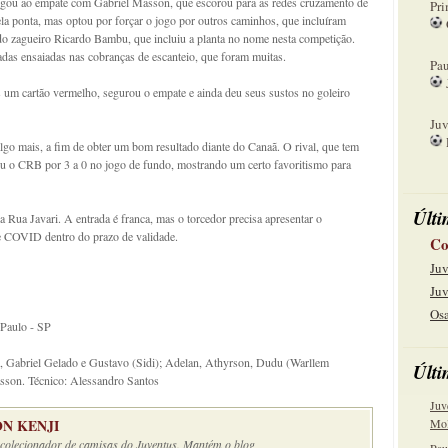
egou ao empate com Gabriel Masson, que escorou para as redes cruzamento de
Pri
la ponta, mas optou por forçar o jogo por outros caminhos, que incluíram
 do zagueiro Ricardo Bambu, que incluiu a planta no nome nesta competição.
08
das ensaiadas nas cobranças de escanteio, que foram muitas.
Pau
um cartão vermelho, segurou o empate e ainda deu seus sustos no goleiro
15
Juv
lgo mais, a fim de obter um bom resultado diante do Canaã. O rival, que tem
22
eu o CRB por 3 a 0 no jogo de fundo, mostrando um certo favoritismo para
Últi
a Rua Javari. A entrada é franca, mas o torcedor precisa apresentar o
e COVID dentro do prazo de validade.
Co
Juv
Juv
Osa
 Paulo - SP
, Gabriel Gelado e Gustavo (Sidi); Adelan, Athyrson, Dudu (Warllem
Últi
asson. Técnico: Alessandro Santos
Juv
N KENJI
Mol
e colecionador de camisas do Juventus. Mantém o blog