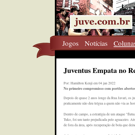
Jogos
Notícias
Coluna
Juventus Empata no R
Por: Hamilton Kenji em 04 jan 2022
No primeiro compromisso com portões abertos 
Depois de quase 2 anos longe da Rua Javari, os ju
praticamente não deu trégua a quem não via as hor
Dentro de campo, a estratégia de um ataque "flut
Tuko, foi um tanto prejudicada pelo aguaceiro. A
de fora da área, após recuperação de bola que deix