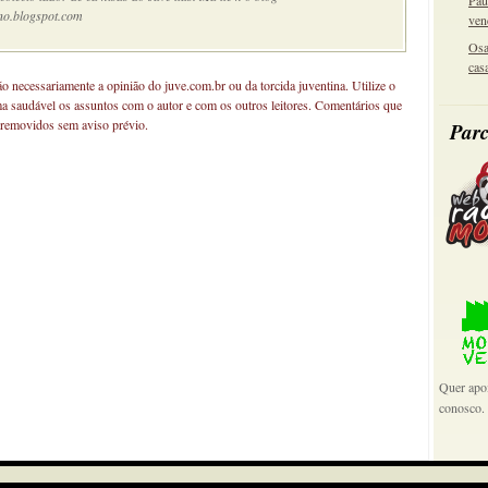
Pau
no.blogspot.com
ven
Osa
cas
não necessariamente a opinião do juve.com.br ou da torcida juventina. Utilize o
ma saudável os assuntos com o autor e com os outros leitores. Comentários que
 removidos sem aviso prévio.
Parc
Quer apoi
conosco.