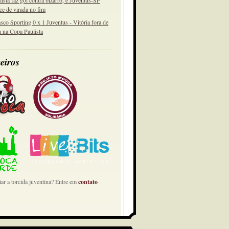
lista faz gol contra bizarro, e Juventus-SP
ce de virada no fim
sco Sporting 0 x 1 Juventus - Vitória fora de
a na Copa Paulista
eiros
ar a torcida juventina? Entre em
contato