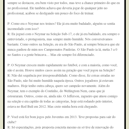
sempre se destacou, era bem visto por todos, mas teve a chance primeiro do que eu
no profissional. Ele também achava que deveria jogar de qualquer jeito no
profissional, acabou se desligando um pouco do foco de treinar.
P: Como era o Neymar nos treinos? Ele já era muito badalado, alguém se sentia
incomodado com isso?
R: Eu joguei com o Neymar na Seleção Sub-17, e ele já era badalado, era sempre o
entrevistado, o protagonista, mas sempre muito humilde. Nós conversávamos
bastante. Como outros na Seleção, eu era do São Paulo, aí sempre brincava que ele
nunca ganhou de mim nos Campeonatos Paulistas. O São Paulo ia lá, metia 3 a 0
no Santos e a gente brincava… Mas ele sempre foi diferenciado.
P: O Neymar cresceu muito rapidamente no futebol, e com a maioria, como você,
não é assim. Houve muitos casos assim na geração que você jogou na Seleção?
R: Não dei sequência por irresponsabilidade. Como disse, fiz coisas erradas no
São Paulo, não fui muito humilde naquela época. Outros jogadores já estavam
maduros. Hoje tenho outra cabeça, quero ser campeão novamente. Além do
Neymar, tem o exemplo do Coutinho, do Wellingtom Nem, caras que já
estouraram. Outros, como eu, ainda não. O Jefferson, zagueiro que atuou comigo
na seleção e era capitão de todas as categorias, hoje está rodando pelo interior,
estava no Red Bull em 2012. Mas creio minha hora está chegando.
P: Você está fez bom jogos pelo Juventus em 2013. Teve propostas para sair do
clube?
R: Só especulações, pois proposta concreta mesmo eu só tive de renovação do