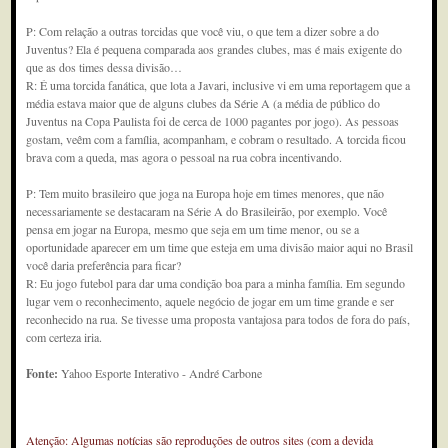
P: Com relação a outras torcidas que você viu, o que tem a dizer sobre a do
Juventus? Ela é pequena comparada aos grandes clubes, mas é mais exigente do
que as dos times dessa divisão…
R: É uma torcida fanática, que lota a Javari, inclusive vi em uma reportagem que a
média estava maior que de alguns clubes da Série A (a média de público do
Juventus na Copa Paulista foi de cerca de 1000 pagantes por jogo). As pessoas
gostam, veêm com a família, acompanham, e cobram o resultado. A torcida ficou
brava com a queda, mas agora o pessoal na rua cobra incentivando.
P: Tem muito brasileiro que joga na Europa hoje em times menores, que não
necessariamente se destacaram na Série A do Brasileirão, por exemplo. Você
pensa em jogar na Europa, mesmo que seja em um time menor, ou se a
oportunidade aparecer em um time que esteja em uma divisão maior aqui no Brasil
você daria preferência para ficar?
R: Eu jogo futebol para dar uma condição boa para a minha família. Em segundo
lugar vem o reconhecimento, aquele negócio de jogar em um time grande e ser
reconhecido na rua. Se tivesse uma proposta vantajosa para todos de fora do país,
com certeza iria.
Fonte:
Yahoo Esporte Interativo - André Carbone
Atenção: Algumas notícias são reproduções de outros sites (com a devida