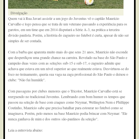
Divulgação
Quem vai à Rua Javari assistir a um jogo do Juventus vê o capitão Maurício
Carvalho e logo pensa que se trata de um veterano passando a experiência para os
garotos, em um time que em 2014 disputará a Série A-3, na prática a terceira
divisão paulista. Porém, a história do zagueiro no futebol é curta, apesar de não ser
simples de ser contada.
Com a barba que aparenta muito mais do que seus 21 anos, Maurício não esconde
que desperdiçou uma grande chance na carreira. Revelado na base do São Paulo e
campeão duas vezes com as seleções sub-15 e sub-17, o zagueiro admite que
achava que estava em um nível superior ao que realmente estava. Desvirtuou-se do
foco no treinamento, queria sua vaga na zaga profissional do São Paulo e deixou o
clube: "Não fui humilde".
Com passagens por clubes menores que o Tricolor, Maurício Carvalho está se
reerguendo no tradicional Juventus. Lembrando com bom humor os tempos que
passou na seleção de base com craques como Neymar, Wellington Nem e Phillippe
Coutinho, Maurício sabe que precisa batalhar para estourar no futebol como se
imaginava. Porém, pelo menos na base Maurício podia brincar com Neymar: "Ele
nunca ganhava de mim e dos outros são-paulinos da seleção".
Leia a entrevista abaixo: