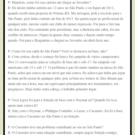
P: Maurício, como foi sua carreira até chegar ao Juventus?
R: Eu iniciei minha carreira aos 12 anos no São Paulo, e eu fiquei até 2011,
quando recebi uma proposta do Pelotas-RS. Me arrisquei, pedi a rescisão para o
São Paulo, pois tinha contrato até fim de 2013. Eu queria jogar no profissional de
qualquer jeito, mesmo sendo um clube de menor expressão. Fui para o Sul mas
não deu certo. Fui contratado pelo presidente, mas a diretoria não sabia, foi um
conflito de interesses. Fiquei lá apenas duas semanas e depois muito tempo
parado. Fui para o Bragantino e cheguei ao Juventus em abril deste ano.
P: Como foi sua saída do São Paulo? Você se destacava na base, não?
R: Com certeza, desde o começo fui bem e fui campeão de vários campeonatos.
Tive 11 convocações para as seleções de base até o sub-17, fui campeão sul-
americano sub-15 e sub-17. O problema é que fui muito imaturo na época do São
Paulo, achei que estava em um nível que não estava. Eu achava que tinha que jogar
no time profissional de qualquer jeito, pois ia bem nos treinos lá. Eles diziam que
ainda não era a hora, mas me equivoquei principalmente nos treinamentos, era
preguiçoso. Hoje tenho outra cabeça, é trabalho primeiro lugar.
P: Você jogou foi para a Seleção de base com o Neymar né? Quando foi isso,
quem mais estava lá?
R: Sim, com o Neymar, o Phillippe Coutinho, o Lucar, o Casemiro. Eu fiz a base
inteira com o Casemiro no São Paulo e na Seleção.
P: O Casemiro teve um problema semelhante ao seu no São Paulo?
R: O Casemiro teve uma situação semelhante, sempre pegou Seleção comigo,