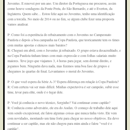
Juventus. E renovei por um ano. Um diretor da Portuguesa me procurou, assim
como houve sondagens da Ponte Preta, do São Bernardo, e até o Everton, da
Inglaterra. Quem sabe… Estou feliz aqui no Juventus, tenho uma identificação
com a torcida. No meio de 2014 ou no fim, se algum clube fizer uma proposta
vamos analisar.
P: Como foi a experiência do rebaixamento com o Juventus no Campeonato
Paulista e depois a boa campanha na Copa Paulista, que teoricamente tem os times
com muitas apostas e elencos mais baratos?
R: Cheguei em abril, com o Juventus já rebaixado. O grupo estava desacreditado, e
na Copa Paulista tinham times com mais expressão e com folhas salariais muito
maiores. Teve jogo que viajamos 3, 4 horas para jogar, sem dormir direito, e
jogamos bem. Ninguém dava nada, mas fizemos uma boa fase de grupos e
chegamos às quartas de final. Levantamos o moral do Juventus.
P: O que você espera da Série A-3? Espera diferença em relação à Copa Paulista?
R: Com certeza vai ser mais difícil. Minhas expectaviva é ser campeão, subir esse
time, levar para elite, onde é o lugar dele.
P: Você já conhecia o novo técnico, Serginho? Vai continuar como capitão?
R: Conhecia como adversário, ele era do Audax. O começo de trabalho dele aqui
vem sendo excepcional, ele falou algumas coisas que nunca tinha visto. Ele vem
com novidades, montando um time forte para chegar no nosso objetivos. Eu devo
continuar a ser capitão, mas ele não chegou para mim ainda e falou "você é o
capitão".