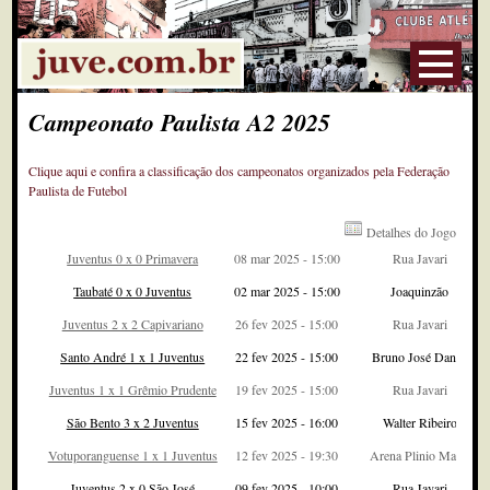
Campeonato Paulista A2 2025
Clique aqui e confira a classificação dos campeonatos organizados pela Federação
Paulista de Futebol
Detalhes do Jogo
Juventus 0 x 0 Primavera
08 mar 2025 - 15:00
Rua Javari
Taubaté 0 x 0 Juventus
02 mar 2025 - 15:00
Joaquinzão
Juventus 2 x 2 Capivariano
26 fev 2025 - 15:00
Rua Javari
Santo André 1 x 1 Juventus
22 fev 2025 - 15:00
Bruno José Daniel
Juventus 1 x 1 Grêmio Prudente
19 fev 2025 - 15:00
Rua Javari
São Bento 3 x 2 Juventus
15 fev 2025 - 16:00
Walter Ribeiro
Votuporanguense 1 x 1 Juventus
12 fev 2025 - 19:30
Arena Plinio Marin
Juventus 2 x 0 São José
09 fev 2025 - 10:00
Rua Javari