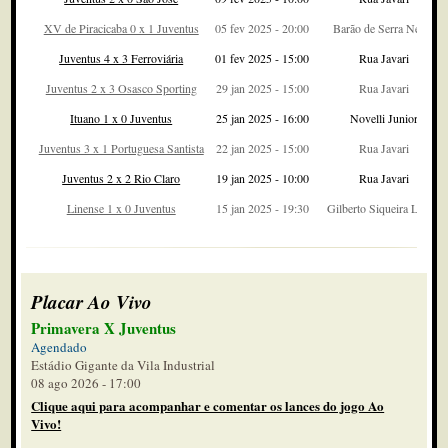
XV de Piracicaba 0 x 1 Juventus
05 fev 2025 - 20:00
Barão de Serra Negra
Juventus 4 x 3 Ferroviária
01 fev 2025 - 15:00
Rua Javari
Juventus 2 x 3 Osasco Sporting
29 jan 2025 - 15:00
Rua Javari
Ituano 1 x 0 Juventus
25 jan 2025 - 16:00
Novelli Junior
Juventus 3 x 1 Portuguesa Santista
22 jan 2025 - 15:00
Rua Javari
Juventus 2 x 2 Rio Claro
19 jan 2025 - 10:00
Rua Javari
Linense 1 x 0 Juventus
15 jan 2025 - 19:30
Gilberto Siqueira Lopes
Placar Ao Vivo
Primavera X Juventus
Agendado
Estádio Gigante da Vila Industrial
08 ago 2026 - 17:00
Clique aqui para acompanhar e comentar os lances do jogo Ao
Vivo!