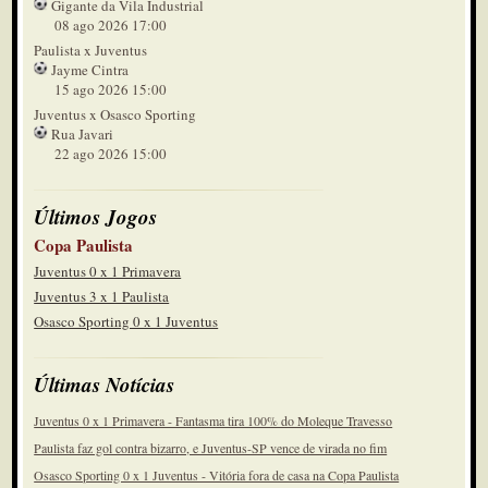
Gigante da Vila Industrial
38'
08 ago 2026 17:00
Sai Marlon, entra Herbert
Paulista x Juventus
2º tempo
Jayme Cintra
15 ago 2026 15:00
37'
Sai Leo Couto, entra Marcel
Juventus x Osasco Sporting
2º tempo
Rua Javari
22 ago 2026 15:00
37'
Sai Masson, entra Nathan
2º tempo
Últimos Jogos
36'
Lançamento na área do Juventus.
Copa Paulista
André pega
2º tempo
Juventus 0 x 1 Primavera
Juventus 3 x 1 Paulista
36'
O Juventus vai mexer
Osasco Sporting 0 x 1 Juventus
2º tempo
35'
Últimas Notícias
Masson ajudando na defesa tirou e
ainda sofreu falta
2º tempo
Juventus 0 x 1 Primavera - Fantasma tira 100% do Moleque Travesso
34'
Paulista faz gol contra bizarro, e Juventus-SP vence de virada no fim
A zaga afastou mas a bola ainda é
deles
Osasco Sporting 0 x 1 Juventus - Vitória fora de casa na Copa Paulista
2º tempo