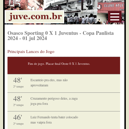
Osasco Sporting 0 X 1 Juventus - Copa Paulista
2024 - 01 jul 2024
Principais Lances do Jogo
Fim de jogo. Placar final Oeste 0 X 1 Juventus.
48'
Escanteio pra eles, mas não
aproveitaram
2º tempo
48'
Cruzamento perigoso deles, a zaga
joga pra fora
2º tempo
46'
Luiz Fernando tenta bater colocado
mas vaipra fora
2º tempo