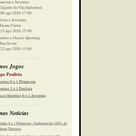
mavera x Juventus
Gigante da Vila Industrial
 ago 2026 17:00
lista x Juventus
Jayme Cintra
 ago 2026 15:00
entus x Osasco Sporting
Rua Javari
 ago 2026 15:00
mos Jogos
pa Paulista
entus 0 x 1 Primavera
entus 3 x 1 Paulista
sco Sporting 0 x 1 Juventus
mas Notícias
entus 0 x 1 Primavera - Fantasma tira 100% do
eque Travesso