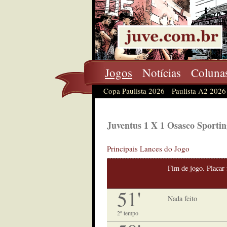
Jogos
Notícias
Coluna
Copa Paulista 2026
Paulista A2 2026
Juventus 1 X 1 Osasco Sportin
Principais Lances do Jogo
Fim de jogo. Placar 
51'
Nada feito
2º tempo