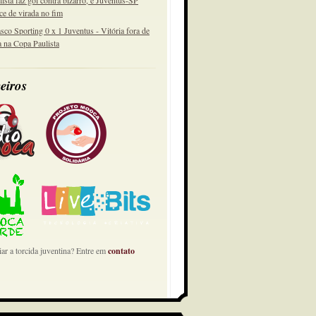
lista faz gol contra bizarro, e Juventus-SP
ce de virada no fim
sco Sporting 0 x 1 Juventus - Vitória fora de
a na Copa Paulista
eiros
ar a torcida juventina? Entre em
contato