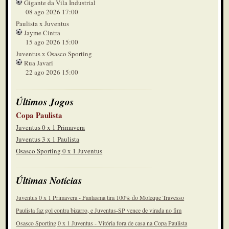
Gigante da Vila Industrial
27'
08 ago 2026 17:00
Boa trama deles, mas o campo
Paulista x Juventus
acabou. Tiro de meta
2º tempo
Jayme Cintra
15 ago 2026 15:00
24'
Parada para hidratação
Juventus x Osasco Sporting
2º tempo
Rua Javari
22 ago 2026 15:00
22'
Juventus chega ao empate numa
cabeçada
2º tempo
Últimos Jogos
22'
GOOOOOOL DO JUVENTUS!!!
Copa Paulista
O placar agora é Juventus 3 X 3
2º tempo
Juventus 0 x 1 Primavera
Cascavel.
Juventus 3 x 1 Paulista
12'
Jogo cai de nível. Juventus faz
Osasco Sporting 0 x 1 Juventus
substituições
2º tempo
02'
Últimas Notícias
Após cobrança de escanteio, os
visitantes voltam à frente
2º tempo
Juventus 0 x 1 Primavera - Fantasma tira 100% do Moleque Travesso
02'
Paulista faz gol contra bizarro, e Juventus-SP vence de virada no fim
GOL DELES! O placar agora é
Juventus 2 X 3 Cascavel.
Osasco Sporting 0 x 1 Juventus - Vitória fora de casa na Copa Paulista
2º tempo