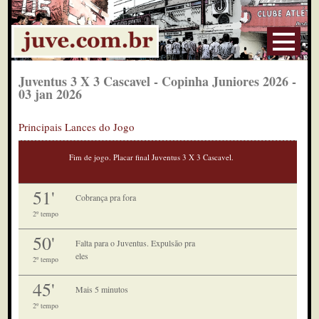
Juventus 3 X 3 Cascavel - Copinha Juniores 2026 -
03 jan 2026
Principais Lances do Jogo
Fim de jogo. Placar final Juventus 3 X 3 Cascavel.
51'
Cobrança pra fora
2º tempo
50'
Falta para o Juventus. Expulsão pra
eles
2º tempo
45'
Mais 5 minutos
2º tempo