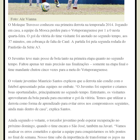
Foto: Ale Vianna
O Moleque Travesso conheceu sua primeira derrota na temporada 2014. Jogando
em casa, a equipe da Mooca perdeu para o Votuporanguense por 1 a 0 nesta
quarta-feira. O gol da vitória do time visitante foi anotado no segundo tempo, aos
37 minutos, em cobrança de falta de Cauê. A partida foi pela segunda rodada do
Paulistão da Série A3.
O Juventus teve mais posse de bola tanto na primeira etapa quanto no segundo
tempo. Faltou apenas ter mais precisão nas finalizações – somente na etapa final o
time mandante chutou cinco vezes para a meta do Votuporanguense.
O volante juventino Mauricio Santos explicou que a derrota não condiz com o
futebol apresentado pelas equipes no embate. “O Juventus foi superior e criamos
boas oportunidades, principalmente no segundo tempo. Entretanto, os visitantes
aproveitaram da bola parada para encontrar o gol da vitória. Temos que utilizar a
derrota como forma de aprendizado para evitar erros nos compromissos seguintes,
ainda mais dentro de casa”, explica Santos.
Ainda segundo o volante, o torcedor juventino pode esperar recuperação no
próximo domingo, quando o time encara o São José, também na Javari. “Vamos
analisar os erros cometidos e ajustar a equipe para conquistarmos os três pontos
no final de semana. Nosso time sabe da importância de transformar os jogos na