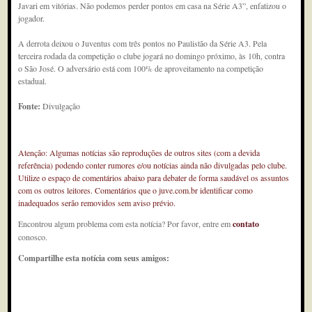
Javari em vitórias. Não podemos perder pontos em casa na Série A3”, enfatizou o
jogador.
A derrota deixou o Juventus com três pontos no Paulistão da Série A3. Pela
terceira rodada da competição o clube jogará no domingo próximo, às 10h, contra
o São José. O adversário está com 100% de aproveitamento na competição
estadual.
Fonte:
Divulgação
Atenção: Algumas notícias são reproduções de outros sites (com a devida
referência) podendo conter rumores e/ou notícias ainda não divulgadas pelo clube.
Utilize o espaço de comentários abaixo para debater de forma saudável os assuntos
com os outros leitores. Comentários que o juve.com.br identificar como
inadequados serão removidos sem aviso prévio.
Encontrou algum problema com esta notícia? Por favor, entre em
contato
conosco.
Compartilhe esta notícia com seus amigos: