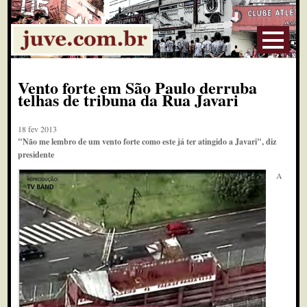
Vento forte em São Paulo derruba
telhas de tribuna da Rua Javari
18 fev 2013
"Não me lembro de um vento forte como este já ter atingido a Javari", diz
presidente
A