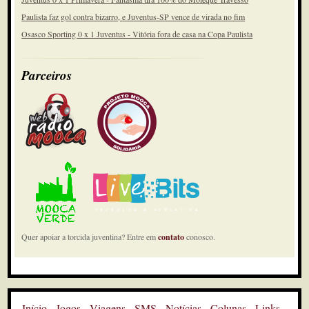
Paulista faz gol contra bizarro, e Juventus-SP vence de virada no fim
Osasco Sporting 0 x 1 Juventus - Vitória fora de casa na Copa Paulista
Parceiros
Quer apoiar a torcida juventina? Entre em
contato
conosco.
Início
Jogos
Viagens
SMS
Notícias
Colunas
Links