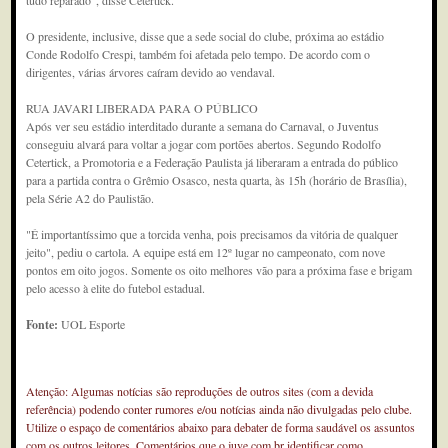
tudo reparado", disse Cetertick.
O presidente, inclusive, disse que a sede social do clube, próxima ao estádio
Conde Rodolfo Crespi, também foi afetada pelo tempo. De acordo com o
dirigentes, várias árvores caíram devido ao vendaval.
RUA JAVARI LIBERADA PARA O PÚBLICO
Após ver seu estádio interditado durante a semana do Carnaval, o Juventus
conseguiu alvará para voltar a jogar com portões abertos. Segundo Rodolfo
Cetertick, a Promotoria e a Federação Paulista já liberaram a entrada do público
para a partida contra o Grêmio Osasco, nesta quarta, às 15h (horário de Brasília),
pela Série A2 do Paulistão.
"É importantíssimo que a torcida venha, pois precisamos da vitória de qualquer
jeito", pediu o cartola. A equipe está em 12º lugar no campeonato, com nove
pontos em oito jogos. Somente os oito melhores vão para a próxima fase e brigam
pelo acesso à elite do futebol estadual.
Fonte:
UOL Esporte
Atenção: Algumas notícias são reproduções de outros sites (com a devida
referência) podendo conter rumores e/ou notícias ainda não divulgadas pelo clube.
Utilize o espaço de comentários abaixo para debater de forma saudável os assuntos
com os outros leitores. Comentários que o juve.com.br identificar como