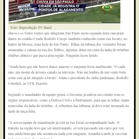
Foto: Reprodução TV Band
chuva e os fortes ventos que atingiram São Paulo nesta segunda-feira causaram
danos no estádio Conde Rodolfo Crespi (também conhecido como rua Javari), no
bairro da Mooca, zona leste de São Paulo. Telhas da tribuna dos visitantes foram
arrancadas e caíram na rua dos Trilhos, algumas delas em cima da linha do trólebus
(ônibus elétrico) que passa pela região. Ninguém ficou ferido.
"Ainda bem que não houve danos maiores e ninguém ficou machucado. Vi cada
raio, um monte de árvores caindo na televisão. Não me lembro de um vento forte
como este já ter atingido a Javari", relata o presidente do clube paulistano, Rodolfo
Cetertick, ao UOL Esporte.
Segundo o mandatário da equipe grená, o Juventus já entrou em contato com os
órgãos responsáveis, como a Defesa Civil e a Eletropaulo, para que as telhas sejam
removidas da linha do trólebus. A cobertura das tribunas já deve estar arrumada na
tarde de terça-feira.
"A nossa equipe de manutenção já está na rua Javari acompanhando tudo. O
trânsito na região teve que ser interrompido, só está passando um carro por vez,
mas ainda bem que não aconteceu nada com ninguém. Amanhã à tarde já vai estar