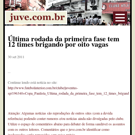
Última rodada da primeira fase tem
12 times brigando por oito vagas
30 set 2011
...
Continue lendo está notícia no site:
http://www.futebolinterior.com.br/clube/juventus-
sp/196340+Copa_Paulista_Ultima_rodada_da_primeira_fase_tem_12_times_brigando_p
Atenção: Algumas notícias são reproduções de outros sites (com a devida
referência) podendo conter rumores e/ou notícias ainda não divulgadas pelo clube.
Utilize o espaço de comentários abaixo para debater de forma saudável os assuntos
com os outros leitores. Comentários que o juve.com.br identificar como
inadequados serão removidos sem aviso prévio.