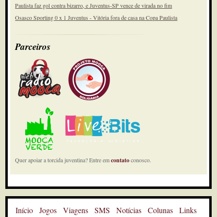
Paulista faz gol contra bizarro, e Juventus-SP vence de virada no fim
Osasco Sporting 0 x 1 Juventus - Vitória fora de casa na Copa Paulista
Parceiros
Quer apoiar a torcida juventina? Entre em
contato
conosco.
Início
Jogos
Viagens
SMS
Notícias
Colunas
Links