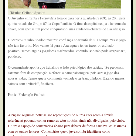
Técnico Celinho Spadoti
O Juventus enfrenta a Ferroviária fora de casa nesta quarta-feira (09), às 20h, pela
quinta rodada do Grupo 07 da Copa Paulista. O time da capital ocupa a lanterna da
chave, com apenas um ponto conquistado, mas ainda tem chances de classificação.
O técnico Celinho Spadoti mostrou confiança no triunfo de sua equipe. “Esse jogo
não tem favorito. Nós vamos lá para a Araraquara tentar trazer o resultado
positivo. Temos alguns jogadores machucados, contudo isso não pode atrapalhar”,
ponderou.
O comandante aponta que trabalhou o lado psicológico dos atletas. “Se perdemos
estamos fora da competição. Reforcei a parte psicológica, pois será o jogo das
nossas vidas. Temos que ir com muita vontade e ter tranquilidade. Errando menos,
saímos com a vitória”, finalizou.
Fonte:
Federação Paulista
Atenção: Algumas notícias são reproduções de outros sites (com a devida
referência) podendo conter rumores e/ou notícias ainda não divulgadas pelo clube.
Utilize o espaço de comentários abaixo para debater de forma saudável os assuntos
com os outros leitores. Comentários que o juve.com.br identificar como