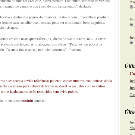
amento do time foi excelente, estava perfeito. Fico muito satisfeito de ver que
Pri
tão fazendo no campo o que é pedido nos treinamentos”, destacou.
08
e estava dentro dos planos do treinador. “Saímos com um resultado positivo.
Pau
 fora de casa, acredito que o empate pode ser considerado bom, seguimos
do”, destacou.
15
Juv
partida em casa nesta quarta-feira (31) diante do Santo André, na Rua Javari,
 pretende aperfeiçoar as finalizações dos atletas. “Pecamos um pouco na
22
ação. Tivemos três chances, mas não marcamos”, finalizou.
Últi
Co
os sites (com a devida referência) podendo conter rumores e/ou notícias ainda
Juv
mentários abaixo para debater de forma saudável os assuntos com os outros
Juv
car como inadequados serão removidos sem aviso prévio.
Osa
favor, entre em
contato
conosco.
Últi
Juv
Mol