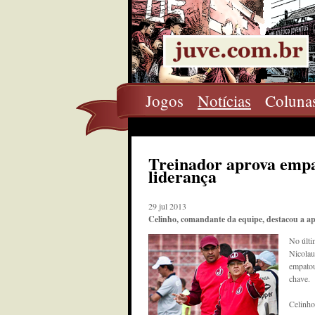
Jogos
Notícias
Coluna
Treinador aprova emp
liderança
29 jul 2013
Celinho, comandante da equipe, destacou a ap
No últi
Nicolau
empatou
chave.
Celinho