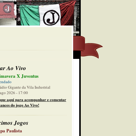
ar Ao Vivo
imavera X Juventus
endado
ádio Gigante da Vila Industrial
ago 2026 - 17:00
ique aqui para acompanhar e comentar
lances do jogo Ao Vivo!
ximos Jogos
pa Paulista