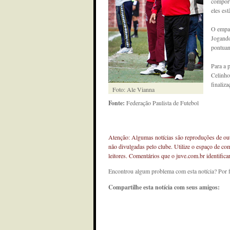
comport
eles es
O empat
Jogando
pontuan
Para a 
Celinho
finaliz
Foto: Ale Vianna
Fonte:
Federação Paulista de Futebol
Atenção: Algumas notícias são reproduções de outr
não divulgadas pelo clube. Utilize o espaço de co
leitores. Comentários que o juve.com.br identifi
Encontrou algum problema com esta notícia? Por 
Compartilhe esta notícia com seus amigos: