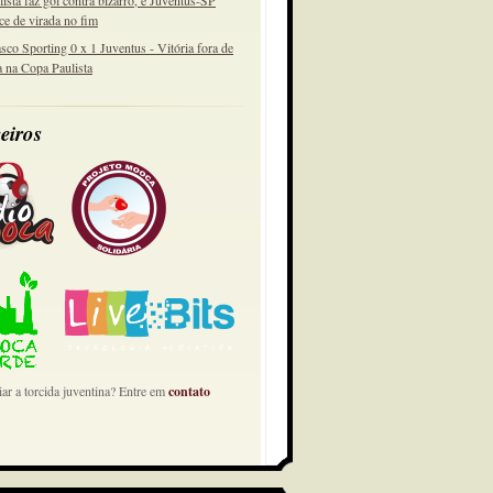
lista faz gol contra bizarro, e Juventus-SP
ce de virada no fim
sco Sporting 0 x 1 Juventus - Vitória fora de
a na Copa Paulista
eiros
ar a torcida juventina? Entre em
contato