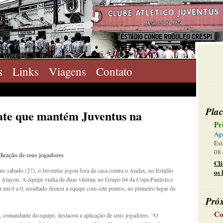
s
Links
Viagens
Contato
Plac
ate que mantém Juventus na
Pr
Ag
Est
08 
licação de seus jogadores
Cl
mo sábado (27), o Juventus jogou fora de casa contra o Audax, no Estádio
os 
 Alayon. A equipe vinha de duas vitórias no Grupo 04 da Copa Paulista e
 em 0 a 0, resultado deixou a equipe com sete pontos, no primeiro lugar da
Pró
Co
, comandante da equipe, destacou a aplicação de seus jogadores. “O