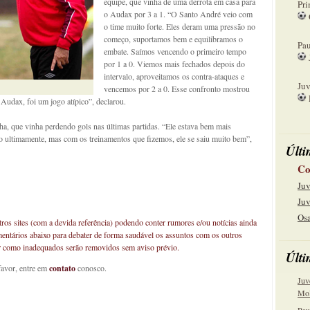
equipe, que vinha de uma derrota em casa para
Pri
o Audax por 3 a 1. “O Santo André veio com
o time muito forte. Eles deram uma pressão no
08
começo, suportamos bem e equilibramos o
Pau
embate. Saímos vencendo o primeiro tempo
por 1 a 0. Viemos mais fechados depois do
15
intervalo, aproveitamos os contra-ataques e
Juv
vencemos por 2 a 0. Esse confronto mostrou
Audax, foi um jogo atípico”, declarou.
22
a, que vinha perdendo gols nas últimas partidas. “Ele estava bem mais
so ultimamente, mas com os treinamentos que fizemos, ele se saiu muito bem”,
Últi
Co
Juv
Juv
Osa
os sites (com a devida referência) podendo conter rumores e/ou notícias ainda
mentários abaixo para debater de forma saudável os assuntos com os outros
car como inadequados serão removidos sem aviso prévio.
Últi
favor, entre em
contato
conosco.
Juv
Mol