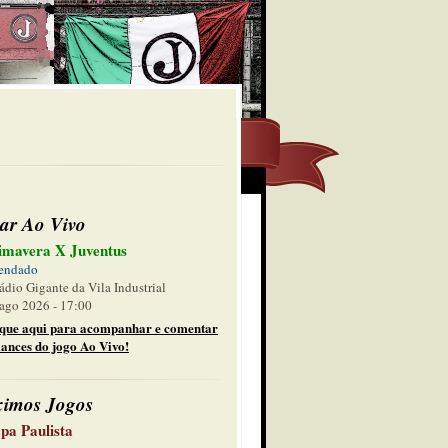
ar Ao Vivo
imavera X Juventus
endado
ádio Gigante da Vila Industrial
ago 2026 - 17:00
ique aqui para acompanhar e comentar
lances do jogo Ao Vivo!
ximos Jogos
pa Paulista