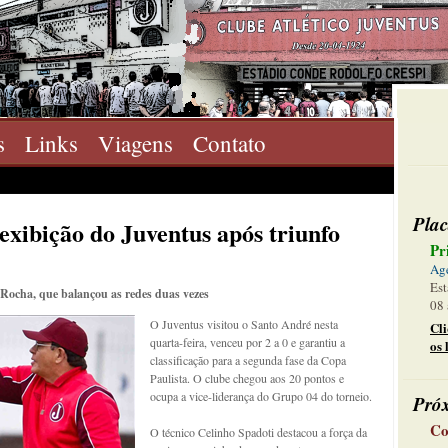
s
Links
Viagens
Contato
Plac
exibição do Juventus após triunfo
Pr
Ag
Est
Rocha, que balançou as redes duas vezes
08 
O Juventus visitou o Santo André nesta
Cl
quarta-feira, venceu por 2 a 0 e garantiu a
os 
classificação para a segunda fase da Copa
Paulista. O clube chegou aos 20 pontos e
ocupa a vice-liderança do Grupo 04 do torneio.
Pró
Co
O técnico Celinho Spadoti destacou a força da