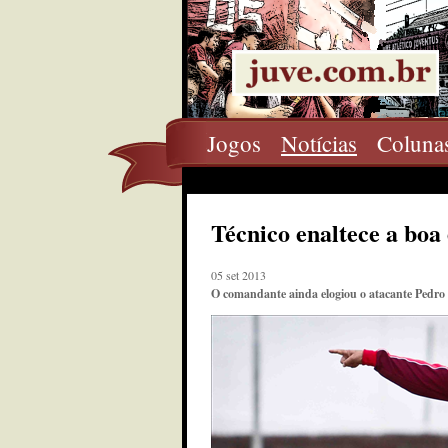
Jogos
Notícias
Coluna
Técnico enaltece a boa 
05 set 2013
O comandante ainda elogiou o atacante Pedro 