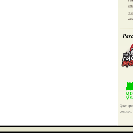
Pau
ven
Osa
cas
Parc
Quer apoi
conosco.