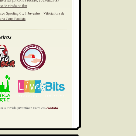
lista faz gol contra bizarro, e Juventus-SP
ce de virada no fim
sco Sporting 0 x 1 Juventus - Vitória fora de
a na Copa Paulista
eiros
ar a torcida juventina? Entre em
contato