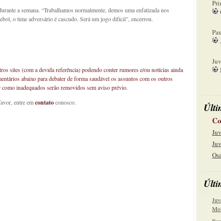
Pri
 durante a semana. “Trabalhamos normalmente, demos uma enfatizada nos
ebol, o time adversário é cascudo. Será um jogo difícil”, encerrou.
08
Pau
15
Juv
os sites (com a devida referência) podendo conter rumores e/ou notícias ainda
mentários abaixo para debater de forma saudável os assuntos com os outros
22
car como inadequados serão removidos sem aviso prévio.
favor, entre em
contato
conosco.
Últi
Co
Juv
Juv
Osa
Últi
Juv
Mol