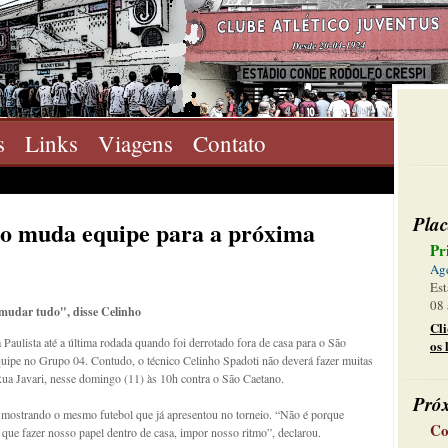
s
Links
Viagens
Contato
Plac
ão muda equipe para a próxima
Pr
Ag
Est
08 
udar tudo", disse Celinho
Cl
Paulista até a última rodada quando foi derrotado fora de casa para o São
os 
equipe no Grupo 04. Contudo, o técnico Celinho Spadoti não deverá fazer muitas
ua Javari, nesse domingo (11) às 10h contra o São Caetano.
Pró
 mostrando o mesmo futebol que já apresentou no torneio. “Não é porque
Co
e fazer nosso papel dentro de casa, impor nosso ritmo”, declarou.