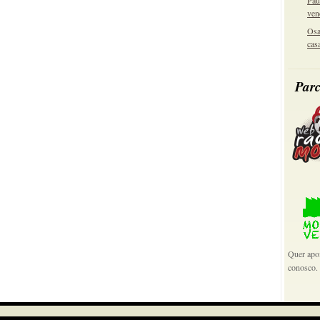
Pau
ven
Osa
cas
Parc
Quer apoi
conosco.