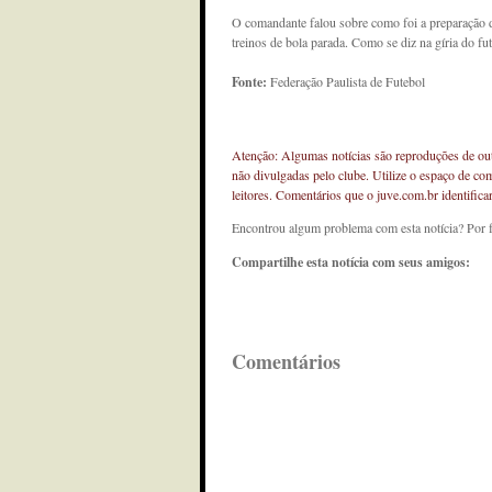
O comandante falou sobre como foi a preparação
treinos de bola parada. Como se diz na gíria do fut
Fonte:
Federação Paulista de Futebol
Atenção: Algumas notícias são reproduções de outr
não divulgadas pelo clube. Utilize o espaço de co
leitores. Comentários que o juve.com.br identifi
Encontrou algum problema com esta notícia? Por 
Compartilhe esta notícia com seus amigos:
Comentários