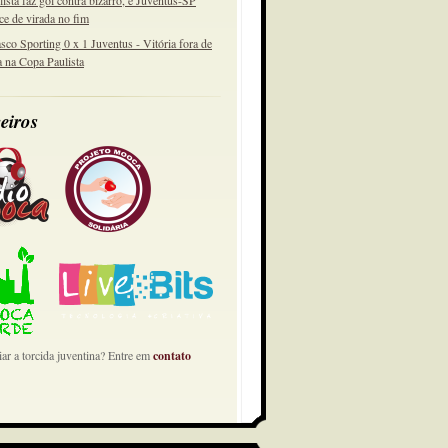
lista faz gol contra bizarro, e Juventus-SP
ce de virada no fim
sco Sporting 0 x 1 Juventus - Vitória fora de
a na Copa Paulista
eiros
ar a torcida juventina? Entre em
contato