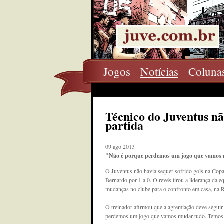
Jogos
Notícias
Coluna
Técnico do Juventus n
partida
09 ago 2013
"Não é porque perdemos um jogo que vamos m
O Juventus não havia sequer sofrido gols na Copa 
Bernardo por 1 a 0. O revés tirou a liderança da 
mudanças no clube para o confronto em casa, na R
O treinador afirmou que a agremiação deve seguir
perdemos um jogo que vamos mudar tudo. Temos qu