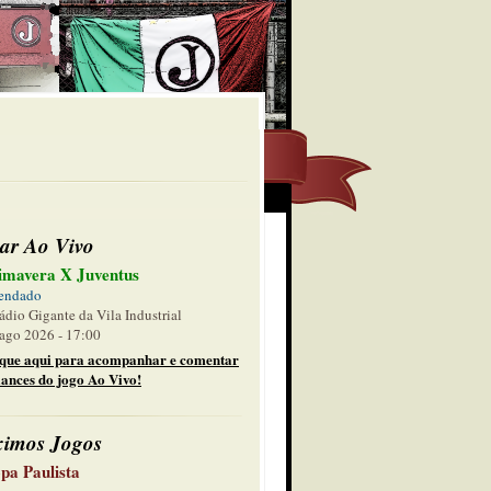
ar Ao Vivo
imavera X Juventus
endado
ádio Gigante da Vila Industrial
ago 2026 - 17:00
ique aqui para acompanhar e comentar
lances do jogo Ao Vivo!
ximos Jogos
pa Paulista