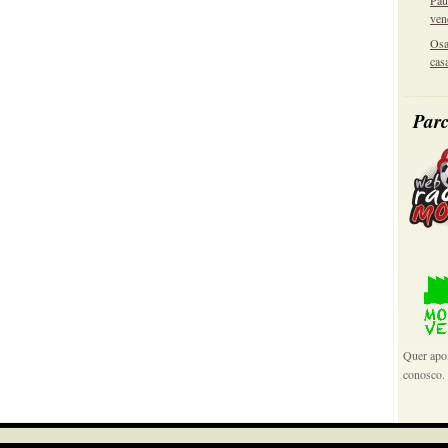
Pau
ven
Osa
cas
Parc
Quer apoi
conosco.