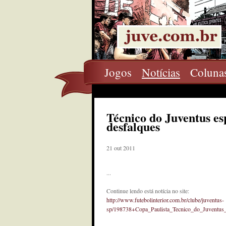
Jogos
Notícias
Coluna
Técnico do Juventus esp
desfalques
21 out 2011
...
Continue lendo está notícia no site:
http://www.futebolinterior.com.br/clube/juventus-
sp/198738+Copa_Paulista_Tecnico_do_Juventus_e