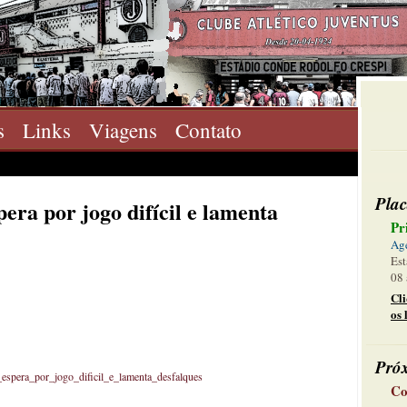
s
Links
Viagens
Contato
Plac
era por jogo difícil e lamenta
Pr
Ag
Est
08 
Cl
os 
Pró
spera_por_jogo_dificil_e_lamenta_desfalques
Co