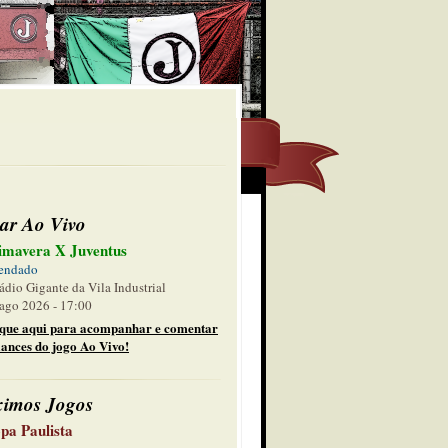
ar Ao Vivo
imavera X Juventus
endado
ádio Gigante da Vila Industrial
ago 2026 - 17:00
ique aqui para acompanhar e comentar
lances do jogo Ao Vivo!
ximos Jogos
pa Paulista