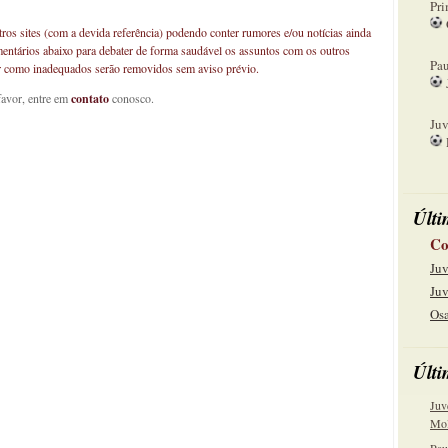
Pri
os sites (com a devida referência) podendo conter rumores e/ou notícias ainda
08
mentários abaixo para debater de forma saudável os assuntos com os outros
Pau
car como inadequados serão removidos sem aviso prévio.
favor, entre em
contato
conosco.
15
Juv
22
Últi
Co
Juv
Juv
Osa
Últi
Juv
Mol