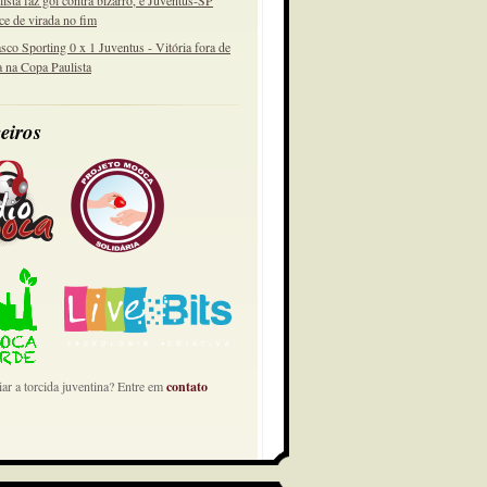
lista faz gol contra bizarro, e Juventus-SP
ce de virada no fim
sco Sporting 0 x 1 Juventus - Vitória fora de
a na Copa Paulista
eiros
ar a torcida juventina? Entre em
contato