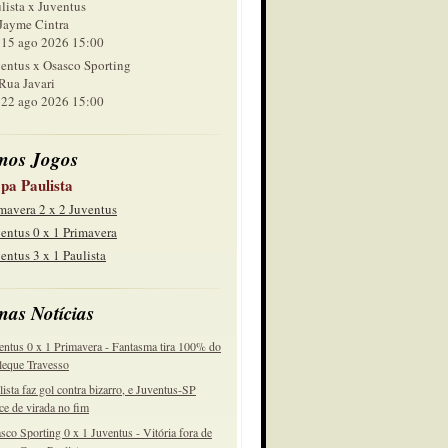
lista x Juventus
Jayme Cintra
 ago 2026 15:00
entus x Osasco Sporting
Rua Javari
 ago 2026 15:00
mos Jogos
pa Paulista
mavera 2 x 2 Juventus
entus 0 x 1 Primavera
entus 3 x 1 Paulista
mas Notícias
entus 0 x 1 Primavera - Fantasma tira 100% do
eque Travesso
lista faz gol contra bizarro, e Juventus-SP
ce de virada no fim
sco Sporting 0 x 1 Juventus - Vitória fora de