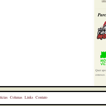
cas
Parc
Quer apoi
conosco.
ícias
Colunas
Links
Contato