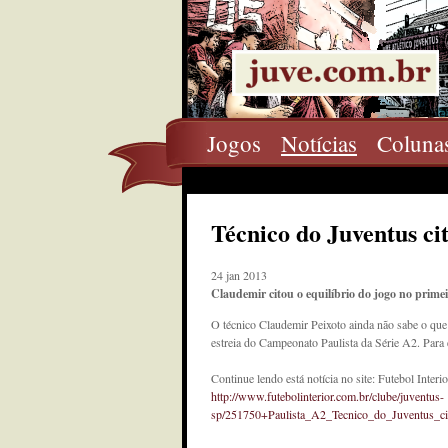
Jogos
Notícias
Coluna
Técnico do Juventus ci
24 jan 2013
Claudemir citou o equilíbrio do jogo no primei
O técnico Claudemir Peixoto ainda não sabe o que
estreia do Campeonato Paulista da Série A2. Para 
Continue lendo está notícia no site: Futebol Interio
http://www.futebolinterior.com.br/clube/juventus-
sp/251750+Paulista_A2_Tecnico_do_Juventus_ci