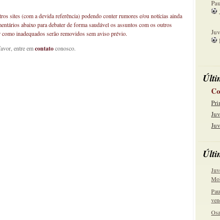
Pau
os sites (com a devida referência) podendo conter rumores e/ou notícias ainda
15
mentários abaixo para debater de forma saudável os assuntos com os outros
Juv
car como inadequados serão removidos sem aviso prévio.
favor, entre em
contato
conosco.
22
Últi
Co
Pri
Juv
Juv
Últi
Juv
Mol
Pau
ven
Osa