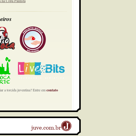
a na Copa Paulista
eiros
ar a torcida juventina? Entre em
contato