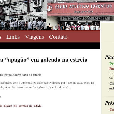
s
Links
Viagens
Contato
Plac
ta “apagão” em goleada na estreia
Pr
Fin
Est
ro tempo e acreditava na vitória
08 
 aconteceu com o Juventus, goleado pelo Noroeste por 4 a 0, na Rua Javari, na
Cl
ele, tudo não passou de um “apagão em plena luz do dia”...
os 
r
Pró
ta_apagao_em_goleada_na_estreia
Co