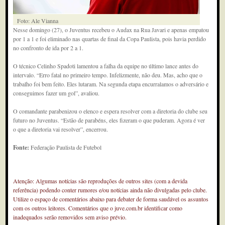
Foto: Ale Vianna
Nesse domingo (27), o Juventus recebeu o Audax na Rua Javari e apenas empatou
por 1 a 1 e foi eliminado nas quartas de final da Copa Paulista, pois havia perdido
no confronto de ida por 2 a 1.
O técnico Celinho Spadoti lamentou a falha da equipe no último lance antes do
intervalo. “Erro fatal no primeiro tempo. Infelizmente, não deu. Mas, acho que o
trabalho foi bem feito. Eles lutaram. Na segunda etapa encurralamos o adversário e
conseguimos fazer um gol”, avaliou.
O comandante parabenizou o elenco e espera resolver com a diretoria do clube seu
futuro no Juventus. “Estão de parabéns, eles fizeram o que puderam. Agora é ver
o que a diretoria vai resolver”, encerrou.
Fonte:
Federação Paulista de Futebol
Atenção: Algumas notícias são reproduções de outros sites (com a devida
referência) podendo conter rumores e/ou notícias ainda não divulgadas pelo clube.
Utilize o espaço de comentários abaixo para debater de forma saudável os assuntos
com os outros leitores. Comentários que o juve.com.br identificar como
inadequados serão removidos sem aviso prévio.