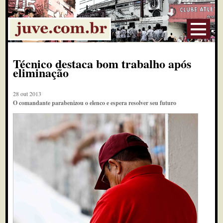
Técnico destaca bom trabalho após
eliminação
28 out 2013
O comandante parabenizou o elenco e espera resolver seu futuro