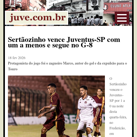
Sertãozinho vence Juventus-SP com
um a menos e segue no G-8
18 fev 2026
Protagonista do jogo foi o zagueiro Marco, autor do gol e da expulsão para o
Touro
O
Sertãozinho
venceu o
Juventus-
SP por 1 a
0 na noite
desta
quarta-feira,
no
Fredericão,
em