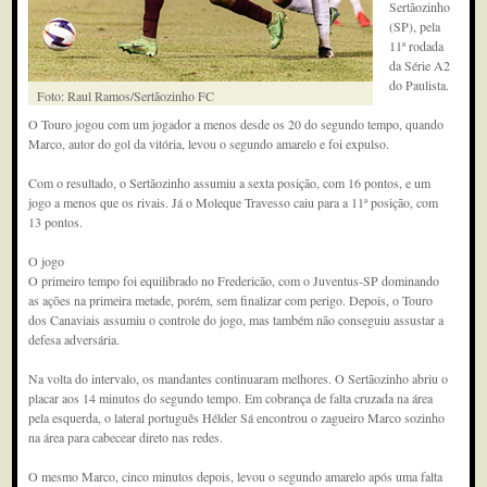
Sertãozinho
(SP), pela
11ª rodada
da Série A2
do Paulista.
Foto: Raul Ramos/Sertãozinho FC
O Touro jogou com um jogador a menos desde os 20 do segundo tempo, quando
Marco, autor do gol da vitória, levou o segundo amarelo e foi expulso.
Com o resultado, o Sertãozinho assumiu a sexta posição, com 16 pontos, e um
jogo a menos que os rivais. Já o Moleque Travesso caiu para a 11ª posição, com
13 pontos.
O jogo
O primeiro tempo foi equilibrado no Fredericão, com o Juventus-SP dominando
as ações na primeira metade, porém, sem finalizar com perigo. Depois, o Touro
dos Canaviais assumiu o controle do jogo, mas também não conseguiu assustar a
defesa adversária.
Na volta do intervalo, os mandantes continuaram melhores. O Sertãozinho abriu o
placar aos 14 minutos do segundo tempo. Em cobrança de falta cruzada na área
pela esquerda, o lateral português Hélder Sá encontrou o zagueiro Marco sozinho
na área para cabecear direto nas redes.
O mesmo Marco, cinco minutos depois, levou o segundo amarelo após uma falta