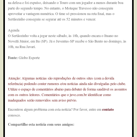
na defesa e foi expulso, deixando o Touro com um jogador a menos durante boa
parte do segundo tempo. No entanto, o Moleque Travesso não conseguiu
aproveitar a vantagem numérica. O time só pressionou na reta final, mas o
Sertãozinho conseguiu se segurar até os 52 minutos e vencer.
Agenda
O Sertãozinho volta a jogar neste sábado, às 18h, quando encara o Ituano no
Novelli Júnior, em Itu (SP). Já o Juventus-SP recebe o São Bento no domingo, às
10h, na Rua Javari.
Fonte:
Globo Esporte
Atenção: Algumas notícias são reproduções de outros sites (com a devida
referência) podendo conter rumores e/ou notícias ainda não divulgadas pelo clube.
Utilize o espaço de comentários abaixo para debater de forma saudável os assuntos
com os outros leitores. Comentários que o juve.com.br identificar como
inadequados serão removidos sem aviso prévio.
Encontrou algum problema com esta notícia? Por favor, entre em
contato
conosco.
Compartilhe esta notícia com seus amigos: