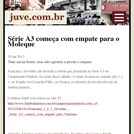
Série A3 começa com empate para o
Moleque
30 jan 2012
Time sai na frente, mas não aguenta a pessão e empata
Francana e Juventus não tiveram a estreia que gostariam na Série A3 do
Campeonato Paulista. Na noite desse sábado, os times ficaram no empate, por 1 a
1, no Estádio José Lancha Filho, em Franca, na abertura da terceira divisão do
futebol paulista...
Continue lendo está notícia no site: FI
http://www.futebolinterior.com.br/campeonato/paulista-serie_a3-
2012/208194+Francana_1_x_1_Juventus_-
_Serie_A3_comeca_com_empate_para_Veterana
Atenção: Algumas notícias são reproduções de outros sites (com a devida