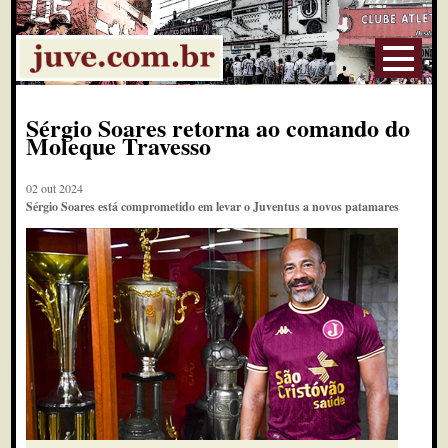
Sérgio Soares retorna ao comando do
Moleque Travesso
02 out 2024
Sérgio Soares está comprometido em levar o Juventus a novos patamares