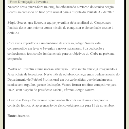
Foto: Divulgação / Juventus
Na tarde desta quarta-feira (02/10), foi oficializado o retorno do técnico Sérgio
Soares ao comando do time profissional para a disputa do Paulista A2 de 2025.
Sérgio Soares, que liderou a equipe juventina até a semifinal do Campeonato
Paulista deste ano, retorna com a missão de conquistar o tão sonhado acesso à
Série A1.
Com vasta experiência e um histórico de sucesso, Sérgio Soares está
comprometido em levar o Juventus a novos patamares. Sua dedicação e
conhecimento técnico são fundamentais para os objetivos do Clube na próxima
temporada.
"Voltar ao Juventus é uma imensa satisfação. Estou muito feliz e já imaginando a
Javari cheia de torcedores. Neste mês de outubro, começaremos o planejamento do
Departamento de Futebol Profissional em busca de atletas que defendam essa
camisa com orgulho, garra e dedicação. Vamos formar um time competitivo para
2025, com o apoio do presidente Tadeu", afirmou Sérgio Soares.
O auxiliar Denys Facincani e o preparador físico Kaio Soares integrarão a
comissão técnica. A apresentação do elenco está prevista para 11 de novembro.
Fonte:
Juventus