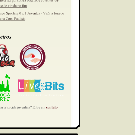
lista faz gol contra bizarro, e Juventus-SP
ce de virada no fim
sco Sporting 0 x 1 Juventus - Vitória fora de
a na Copa Paulista
eiros
ar a torcida juventina? Entre em
contato