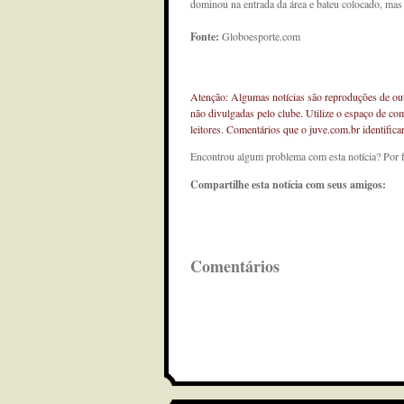
dominou na entrada da área e bateu colocado, mas 
Fonte:
Globoesporte.com
Atenção: Algumas notícias são reproduções de outr
não divulgadas pelo clube. Utilize o espaço de co
leitores. Comentários que o juve.com.br identifi
Encontrou algum problema com esta notícia? Por 
Compartilhe esta notícia com seus amigos:
Comentários