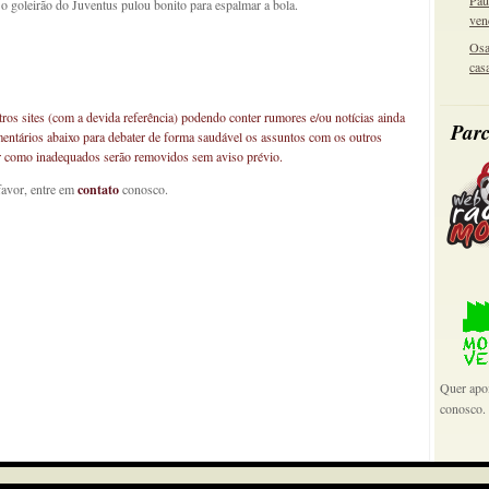
Pau
o goleirão do Juventus pulou bonito para espalmar a bola.
ven
Osa
cas
os sites (com a devida referência) podendo conter rumores e/ou notícias ainda
Parc
mentários abaixo para debater de forma saudável os assuntos com os outros
car como inadequados serão removidos sem aviso prévio.
favor, entre em
contato
conosco.
Quer apoi
conosco.