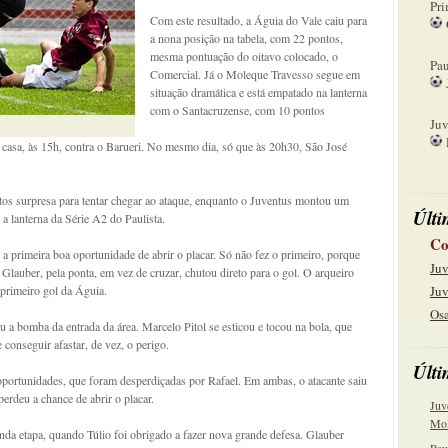
Pri
Com este resultado, a Águia do Vale caiu para
a nona posição na tabela, com 22 pontos,
08
mesma pontuação do oitavo colocado, o
Pau
Comercial. Já o Moleque Travesso segue em
situação dramática e está empatado na lanterna
15
com o Santacruzense, com 10 pontos
Juv
m casa, às 15h, contra o Barueri. No mesmo dia, só que às 20h30, São José
22
os surpresa para tentar chegar ao ataque, enquanto o Juventus montou um
Últi
 a lanterna da Série A2 do Paulista.
Co
a primeira boa oportunidade de abrir o placar. Só não fez o primeiro, porque
Juv
Glauber, pela ponta, em vez de cruzar, chutou direto para o gol. O arqueiro
primeiro gol da Águia.
Juv
Osa
 a bomba da entrada da área. Marcelo Pitol se esticou e tocou na bola, que
 conseguir afastar, de vez, o perigo.
Últi
portunidades, que foram desperdiçadas por Rafael. Em ambas, o atacante saiu
perdeu a chance de abrir o placar.
Juv
Mol
nda etapa, quando Túlio foi obrigado a fazer nova grande defesa. Glauber