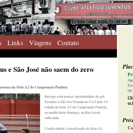
s
Links
Viagens
Contato
Plac
us e São José não saem do zero
Pr
Ag
Est
lanterna da Série A2 do Campeonato Paulista
08 
Em jogo com poucas oportunidades de gol,
Cl
Juventus e São José ficaram no 0 a 0 pela 14ª
os 
rodada da Série A2 do Campeonato Paulista,
na manhã deste domingo, na Rua Javari.
saiba mais
Pró
Co
Confira tabela e classificação da Série A2