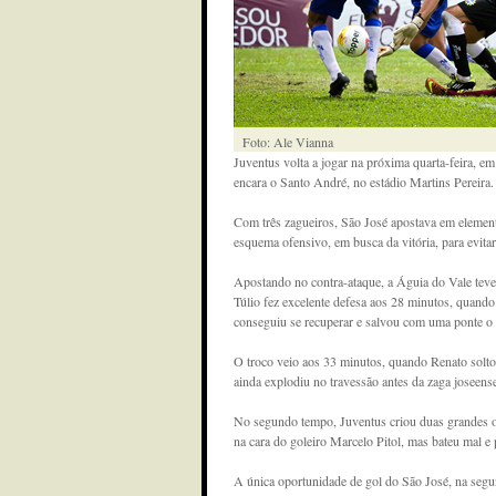
Foto: Ale Vianna
Juventus volta a jogar na próxima quarta-feira, e
encara o Santo André, no estádio Martins Pereira.
Com três zagueiros, São José apostava em element
esquema ofensivo, em busca da vitória, para evitar
Apostando no contra-ataque, a Águia do Vale teve 
Túlio fez excelente defesa aos 28 minutos, quando 
conseguiu se recuperar e salvou com uma ponte o 
O troco veio aos 33 minutos, quando Renato soltou
ainda explodiu no travessão antes da zaga joseense
No segundo tempo, Juventus criou duas grandes o
na cara do goleiro Marcelo Pitol, mas bateu mal e 
A única oportunidade de gol do São José, na segu