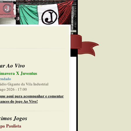
ar Ao Vivo
imavera X Juventus
endado
ádio Gigante da Vila Industrial
ago 2026 - 17:00
ique aqui para acompanhar e comentar
lances do jogo Ao Vivo!
ximos Jogos
pa Paulista