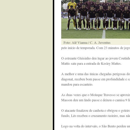
Foto: Alê Vianna / C. A. Juventus
pelo início de temporada. Com 23 minutos de jogo,
O estreante Gleisinho deu lugar ao jovem Coutinh
Mattis saiu para a entrada de Kesley Mattes.
A melhor e uma das únicas chegadas perigosas d
diagonal, recebeu bom passe em profundidade e sa
mandou para escanteio.
As duas vezes que o Moleque Travesso se aproximo
Masson deu um lindo passe e deixou o camisa 9 fr
O atacante finalizou de canhota e obrigou o golei
fundo, Léo recebeu o cruzamento rasteiro, mas não
Logo na volta do intervalo, o São Bento perdeu u