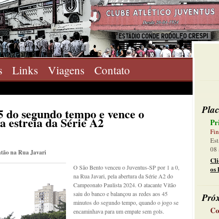
s
Links
Viagens
Contato
Plac
5 do segundo tempo e vence o
a estreia da Série A2
Pr
Fin
Est
08 
então na Rua Javari
Cl
O São Bento venceu o Juventus-SP por 1 a 0,
os 
na Rua Javari, pela abertura da Série A2 do
Campeonato Paulista 2024. O atacante Vitão
saiu do banco e balançou as redes aos 45
Pró
minutos do segundo tempo, quando o jogo se
Co
encaminhava para um empate sem gols.