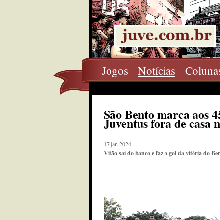
Jogos
Notícias
Coluna
São Bento marca aos 4
Juventus fora de casa n
17 jan 2024
Vitão sai do banco e faz o gol da vitória do B