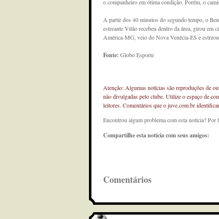
o companheiro em ótima condição. Porém, o camisa
A partir dos 40 minutos do segundo tempo, o Bent
estreante Vitão recebeu dentro da área, girou em 
América-MG, veio do Nova Venécia-ES e estreou 
Fonte:
Globo Esporte
Atenção: Algumas notícias são reproduções de outr
não divulgadas pelo clube. Utilize o espaço de co
leitores. Comentários que o juve.com.br identifi
Encontrou algum problema com esta notícia? Por 
Compartilhe esta notícia com seus amigos:
Comentários