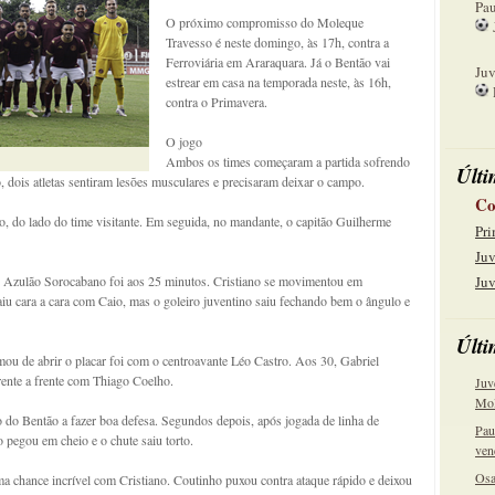
Pau
O próximo compromisso do Moleque
Travesso é neste domingo, às 17h, contra a
15
Ferroviária em Araraquara. Já o Bentão vai
Juv
estrear em casa na temporada neste, às 16h,
contra o Primavera.
22
O jogo
Ambos os times começaram a partida sofrendo
Últi
 dois atletas sentiram lesões musculares e precisaram deixar o campo.
Co
o, do lado do time visitante. Em seguida, no mandante, o capitão Guilherme
Pri
Juv
o Azulão Sorocabano foi aos 25 minutos. Cristiano se movimentou em
Juv
iu cara a cara com Caio, mas o goleiro juventino saiu fechando bem o ângulo e
Últi
u de abrir o placar foi com o centroavante Léo Castro. Aos 30, Gabriel
ente a frente com Thiago Coelho.
Juv
Mol
ro do Bentão a fazer boa defesa. Segundos depois, após jogada de linha de
Pau
 pegou em cheio e o chute saiu torto.
ven
Osa
ma chance incrível com Cristiano. Coutinho puxou contra ataque rápido e deixou