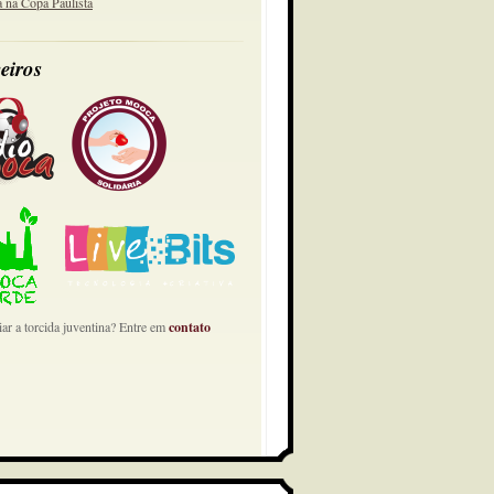
a na Copa Paulista
eiros
ar a torcida juventina? Entre em
contato