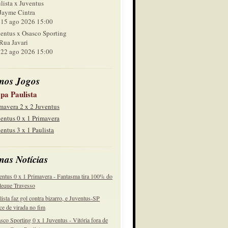
lista x Juventus
Jayme Cintra
 ago 2026 15:00
entus x Osasco Sporting
Rua Javari
 ago 2026 15:00
mos Jogos
pa Paulista
mavera 2 x 2 Juventus
entus 0 x 1 Primavera
entus 3 x 1 Paulista
mas Notícias
entus 0 x 1 Primavera - Fantasma tira 100% do
eque Travesso
lista faz gol contra bizarro, e Juventus-SP
ce de virada no fim
sco Sporting 0 x 1 Juventus - Vitória fora de