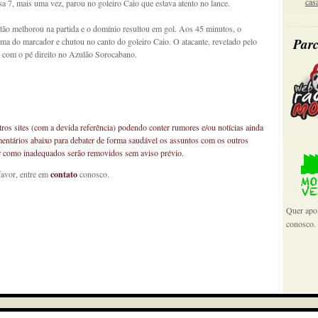
cas
 7, mais uma vez, parou no goleiro Caio que estava atento no lance.
ão melhorou na partida e o domínio resultou em gol. Aos 45 minutos, o
Parc
cima do marcador e chutou no canto do goleiro Caio. O atacante, revelado pelo
com o pé direito no Azulão Sorocabano.
os sites (com a devida referência) podendo conter rumores e/ou notícias ainda
mentários abaixo para debater de forma saudável os assuntos com os outros
car como inadequados serão removidos sem aviso prévio.
favor, entre em
contato
conosco.
Quer apoi
conosco.