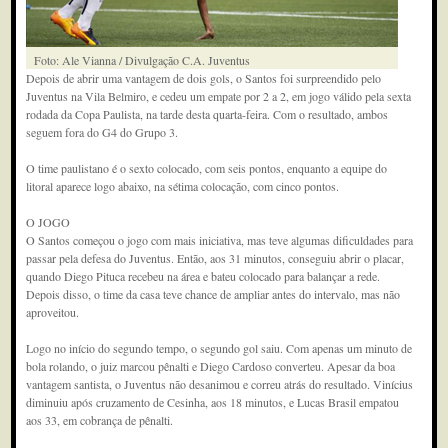
Foto: Ale Vianna / Divulgação C.A. Juventus
Depois de abrir uma vantagem de dois gols, o Santos foi surpreendido pelo
Juventus na Vila Belmiro, e cedeu um empate por 2 a 2, em jogo válido pela sexta
rodada da Copa Paulista, na tarde desta quarta-feira. Com o resultado, ambos
seguem fora do G4 do Grupo 3.
O time paulistano é o sexto colocado, com seis pontos, enquanto a equipe do
litoral aparece logo abaixo, na sétima colocação, com cinco pontos.
O JOGO
O Santos começou o jogo com mais iniciativa, mas teve algumas dificuldades para
passar pela defesa do Juventus. Então, aos 31 minutos, conseguiu abrir o placar,
quando Diego Pituca recebeu na área e bateu colocado para balançar a rede.
Depois disso, o time da casa teve chance de ampliar antes do intervalo, mas não
aproveitou.
Logo no início do segundo tempo, o segundo gol saiu. Com apenas um minuto de
bola rolando, o juiz marcou pênalti e Diego Cardoso converteu. Apesar da boa
vantagem santista, o Juventus não desanimou e correu atrás do resultado. Vinícius
diminuiu após cruzamento de Cesinha, aos 18 minutos, e Lucas Brasil empatou
aos 33, em cobrança de pênalti.