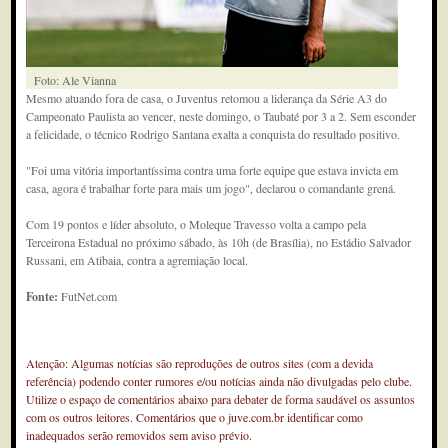
Foto: Ale Vianna
Mesmo atuando fora de casa, o Juventus retomou a liderança da Série A3 do
Campeonato Paulista ao vencer, neste domingo, o Taubaté por 3 a 2. Sem esconder
a felicidade, o técnico Rodrigo Santana exalta a conquista do resultado positivo.
"Foi uma vitória importantíssima contra uma forte equipe que estava invicta em
casa, agora é trabalhar forte para mais um jogo", declarou o comandante grená.
Com 19 pontos e líder absoluto, o Moleque Travesso volta a campo pela
Terceirona Estadual no próximo sábado, às 10h (de Brasília), no Estádio Salvador
Russani, em Atibaia, contra a agremiação local.
Fonte:
FutNet.com
Atenção: Algumas notícias são reproduções de outros sites (com a devida
referência) podendo conter rumores e/ou notícias ainda não divulgadas pelo clube.
Utilize o espaço de comentários abaixo para debater de forma saudável os assuntos
com os outros leitores. Comentários que o juve.com.br identificar como
inadequados serão removidos sem aviso prévio.