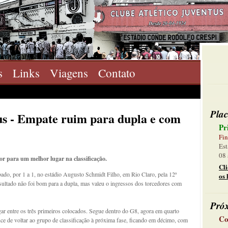
s
Links
Viagens
Contato
Plac
us - Empate ruim para dupla e com
Pr
Fin
Est
08 
or para um melhor lugar na classificação.
Cl
ado, por 1 a 1, no estádio Augusto Schmidt Filho, em Rio Claro, pela 12ª
os 
ultado não foi bom para a dupla, mas valeu o ingressos dos torcedores com
Pró
ar entre os três primeiros colocados. Segue dentro do G8, agora em quarto
Co
ce de voltar ao grupo de classificação à próxima fase, ficando em décimo, com