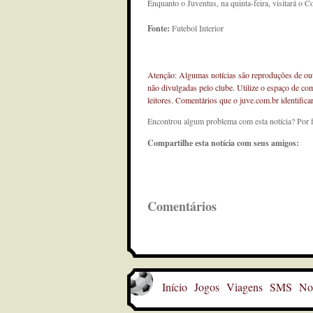
Enquanto o Juventus, na quinta-feira, visitará o C
Fonte:
Futebol Interior
Atenção: Algumas notícias são reproduções de outr
não divulgadas pelo clube. Utilize o espaço de co
leitores. Comentários que o juve.com.br identifi
Encontrou algum problema com esta notícia? Por 
Compartilhe esta notícia com seus amigos:
Comentários
Início
Jogos
Viagens
SMS
Not