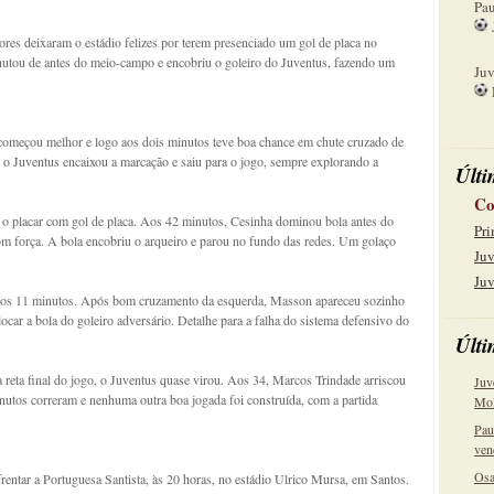
Pau
dores deixaram o estádio felizes por terem presenciado um gol de placa no
15
utou de antes do meio-campo e encobriu o goleiro do Juventus, fazendo um
Juv
22
 começou melhor e logo aos dois minutos teve boa chance em chute cruzado de
o Juventus encaixou a marcação e saiu para o jogo, sempre explorando a
Últi
Co
u o placar com gol de placa. Aos 42 minutos, Cesinha dominou bola antes do
Pri
com força. A bola encobriu o arqueiro e parou no fundo das redes. Um golaço
Juv
Juv
aos 11 minutos. Após bom cruzamento da esquerda, Masson apareceu sozinho
locar a bola do goleiro adversário. Detalhe para a falha do sistema defensivo do
Últi
 reta final do jogo, o Juventus quase virou. Aos 34, Marcos Trindade arriscou
Juv
minutos correram e nenhuma outra boa jogada foi construída, com a partida
Mol
Pau
ven
Osa
frentar a Portuguesa Santista, às 20 horas, no estádio Ulrico Mursa, em Santos.