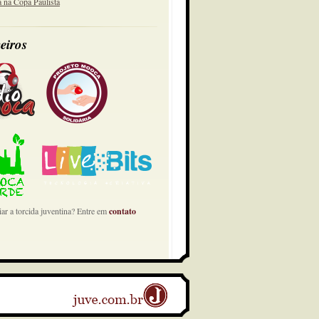
a na Copa Paulista
eiros
ar a torcida juventina? Entre em
contato