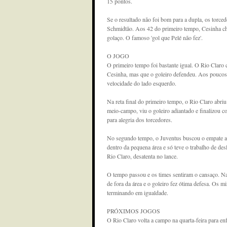
15 pontos.
Se o resultado não foi bom para a dupla, os torce
Schmidtão. Aos 42 do primeiro tempo, Cesinha ch
golaço. O famoso 'gol que Pelé não fez'.
O JOGO
O primeiro tempo foi bastante igual. O Rio Claro
Cesinha, mas que o goleiro defendeu. Aos poucos 
velocidade do lado esquerdo.
Na reta final do primeiro tempo, o Rio Claro abri
meio-campo, viu o goleiro adiantado e finalizou 
para alegria dos torcedores.
No segundo tempo, o Juventus buscou o empate 
dentro da pequena área e só teve o trabalho de des
Rio Claro, desatenta no lance.
O tempo passou e os times sentiram o cansaço. Na
de fora da área e o goleiro fez ótima defesa. Os 
terminando em igualdade.
PRÓXIMOS JOGOS
O Rio Claro volta a campo na quarta-feira para en