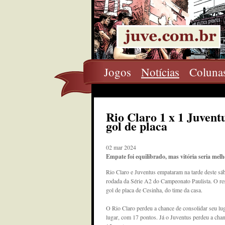
Jogos
Notícias
Coluna
Rio Claro 1 x 1 Juvent
gol de placa
02 mar 2024
Empate foi equilibrado, mas vitória seria melh
Rio Claro e Juventus empataram na tarde deste sáb
rodada da Série A2 do Campeonato Paulista. O res
gol de placa de Cesinha, do time da casa.
O Rio Claro perdeu a chance de consolidar seu lug
lugar, com 17 pontos. Já o Juventus perdeu a chan