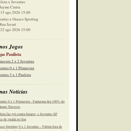
lista x Juventus
Jayme Cintra
 ago 2026 15:00
entus x Osasco Sporting
Rua Javari
 ago 2026 15:00
mos Jogos
pa Paulista
mavera 2 x 2 Juventus
entus 0 x 1 Primavera
entus 3 x 1 Paulista
mas Notícias
entus 0 x 1 Primavera - Fantasma tira 100% do
eque Travesso
lista faz gol contra bizarro, e Juventus-SP
ce de virada no fim
sco Sporting 0 x 1 Juventus - Vitória fora de