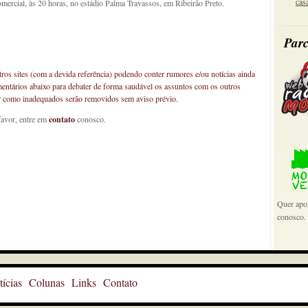
cas
omercial, às 20 horas, no estádio Palma Travassos, em Ribeirão Preto.
Parc
os sites (com a devida referência) podendo conter rumores e/ou notícias ainda
mentários abaixo para debater de forma saudável os assuntos com os outros
car como inadequados serão removidos sem aviso prévio.
favor, entre em
contato
conosco.
Quer apoi
conosco.
ícias
Colunas
Links
Contato