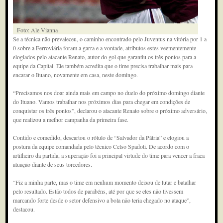
Foto: Ale Vianna
Se a técnica não prevaleceu, o caminho encontrado pelo Juventus na vitória por 1 a
0 sobre a Ferroviária foram a garra e a vontade, atributos estes veementemente
elogiados pelo atacante Renato, autor do gol que garantiu os três pontos para a
equipe da Capital. Ele também acredita que o time precisa trabalhar mais para
encarar o Ituano, novamente em casa, neste domingo.
“Precisamos nos doar ainda mais em campo no duelo do próximo domingo diante
do Ituano. Vamos trabalhar nos próximos dias para chegar em condições de
conquistar os três pontos”, declarou o atacante Renato sobre o próximo adversário,
que realizou a melhor campanha da primeira fase.
Contido e comedido, descartou o rótulo de “Salvador da Pátria” e elogiou a
postura da equipe comandada pelo técnico Celso Spadoti. De acordo com o
artilheiro da partida, a superação foi a principal virtude do time para vencer a fraca
atuação diante de seus torcedores.
“Fiz a minha parte, mas o time em nenhum momento deixou de lutar e batalhar
pelo resultado. Estão todos de parabéns, até por que se eles não tivessem
marcando forte desde o setor defensivo a bola não teria chegado no ataque”,
destacou.