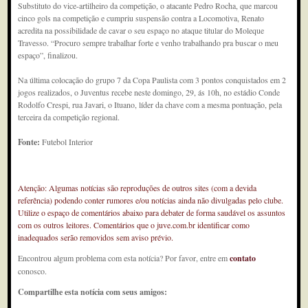
Substituto do vice-artilheiro da competição, o atacante Pedro Rocha, que marcou
cinco gols na competição e cumpriu suspensão contra a Locomotiva, Renato
acredita na possibilidade de cavar o seu espaço no ataque titular do Moleque
Travesso. “Procuro sempre trabalhar forte e venho trabalhando pra buscar o meu
espaço”, finalizou.
Na última colocação do grupo 7 da Copa Paulista com 3 pontos conquistados em 2
jogos realizados, o Juventus recebe neste domingo, 29, ás 10h, no estádio Conde
Rodolfo Crespi, rua Javari, o Ituano, líder da chave com a mesma pontuação, pela
terceira da competição regional.
Fonte:
Futebol Interior
Atenção: Algumas notícias são reproduções de outros sites (com a devida
referência) podendo conter rumores e/ou notícias ainda não divulgadas pelo clube.
Utilize o espaço de comentários abaixo para debater de forma saudável os assuntos
com os outros leitores. Comentários que o juve.com.br identificar como
inadequados serão removidos sem aviso prévio.
Encontrou algum problema com esta notícia? Por favor, entre em
contato
conosco.
Compartilhe esta notícia com seus amigos: