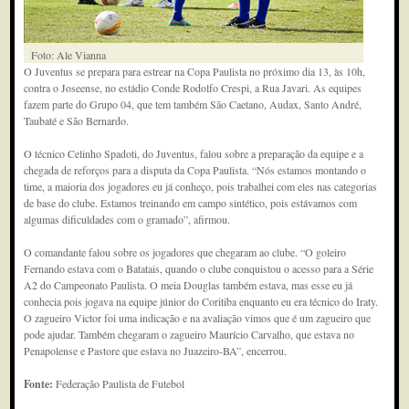
Foto: Ale Vianna
O Juventus se prepara para estrear na Copa Paulista no próximo dia 13, às 10h,
contra o Joseense, no estádio Conde Rodolfo Crespi, a Rua Javari. As equipes
fazem parte do Grupo 04, que tem também São Caetano, Audax, Santo André,
Taubaté e São Bernardo.
O técnico Celinho Spadoti, do Juventus, falou sobre a preparação da equipe e a
chegada de reforços para a disputa da Copa Paulista. “Nós estamos montando o
time, a maioria dos jogadores eu já conheço, pois trabalhei com eles nas categorias
de base do clube. Estamos treinando em campo sintético, pois estávamos com
algumas dificuldades com o gramado”, afirmou.
O comandante falou sobre os jogadores que chegaram ao clube. “O goleiro
Fernando estava com o Batatais, quando o clube conquistou o acesso para a Série
A2 do Campeonato Paulista. O meia Douglas também estava, mas esse eu já
conhecia pois jogava na equipe júnior do Coritiba enquanto eu era técnico do Iraty.
O zagueiro Victor foi uma indicação e na avaliação vimos que é um zagueiro que
pode ajudar. Também chegaram o zagueiro Maurício Carvalho, que estava no
Penapolense e Pastore que estava no Juazeiro-BA”, encerrou.
Fonte:
Federação Paulista de Futebol