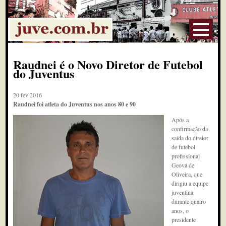
Raudnei é o Novo Diretor de Futebol
do Juventus
20 fev 2016
Raudnei foi atleta do Juventus nos anos 80 e 90
Após a
confirmação da
saída do diretor
de futebol
profissional
Geová de
Oliveira, que
dirigiu a equipe
juventina
durante quatro
anos, o
presidente