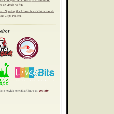
lista faz gol contra bizarro, e Juventus-SP
ce de virada no fim
sco Sporting 0 x 1 Juventus - Vitória fora de
a na Copa Paulista
eiros
ar a torcida juventina? Entre em
contato