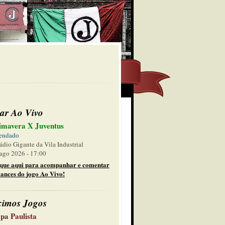
ar Ao Vivo
imavera X Juventus
endado
ádio Gigante da Vila Industrial
ago 2026 - 17:00
ique aqui para acompanhar e comentar
lances do jogo Ao Vivo!
ximos Jogos
pa Paulista