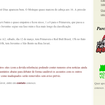
Pau
ven
ré Dias apareceu bem. O Moleque quase marcou de cabeça aos 16. A pressão
Osa
cas
evi bateu e quase empatou e ficou nisso, 1 a 0 para o Primavera, que passa a
uventus segue sua fase ruim e fica mais longe da classificação.
Parc
ie A2, sábado, dia 12 de março, tem Primavera e Red Bull Brasil, 15h no Italo
10h, tem Juventus e São Bento na Rua Javari.
os sites (com a devida referência) podendo conter rumores e/ou notícias ainda
mentários abaixo para debater de forma saudável os assuntos com os outros
car como inadequados serão removidos sem aviso prévio.
favor, entre em
contato
conosco.
Quer apoi
conosco.