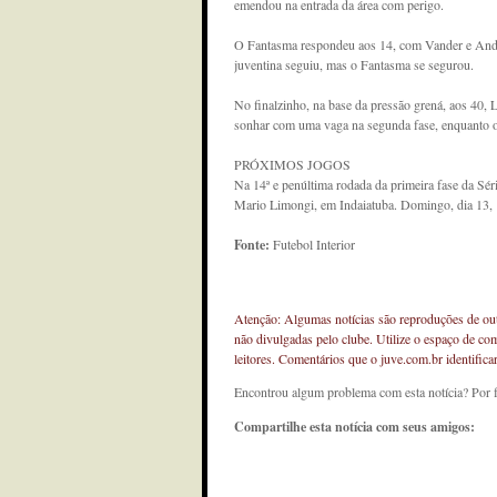
emendou na entrada da área com perigo.
O Fantasma respondeu aos 14, com Vander e And
juventina seguiu, mas o Fantasma se segurou.
No finalzinho, na base da pressão grená, aos 40, L
sonhar com uma vaga na segunda fase, enquanto o J
PRÓXIMOS JOGOS
Na 14ª e penúltima rodada da primeira fase da Sér
Mario Limongi, em Indaiatuba. Domingo, dia 13, 
Fonte:
Futebol Interior
Atenção: Algumas notícias são reproduções de outr
não divulgadas pelo clube. Utilize o espaço de co
leitores. Comentários que o juve.com.br identifi
Encontrou algum problema com esta notícia? Por 
Compartilhe esta notícia com seus amigos: