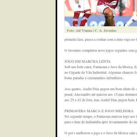
Foto: Alê Vianna / C. A. Juventus
primeira fase, passe a sonhar com a uma vaga no 
O Juventus completou nove jogos seguidos sem ga
JOGO EM MARCHA LENTA
Sob um forte calor, Fantasma e Juve da Moóca, f
no Gigante da Vila Industrial. Algumas chances fo
bolas paradas e cruzamentos infrutíferos.
Aos quatro, André Dias pegou um bom chute de A
penal; Alecsandro até marcou aos 15,mas dominou
aos 25 e 42 de fora, mas André Dias pegou bem. E
PRIMAVERA MARCA E JOGO MELHORA
No segundo tempo, o Fantasma marcou logo aos tr
para o time de Indaiatuba após levantamento do la
O gol e melhorou o jogo e o Juve da Moóca saiu 