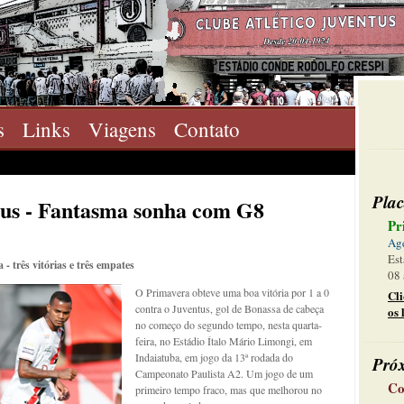
s
Links
Viagens
Contato
Plac
tus - Fantasma sonha com G8
Pr
Ag
Est
- três vitórias e três empates
08 
O Primavera obteve uma boa vitória por 1 a 0
Cl
contra o Juventus, gol de Bonassa de cabeça
os 
no começo do segundo tempo, nesta quarta-
feira, no Estádio Ítalo Mário Limongi, em
Indaiatuba, em jogo da 13ª rodada do
Pró
Campeonato Paulista A2. Um jogo de um
Co
primeiro tempo fraco, mas que melhorou no