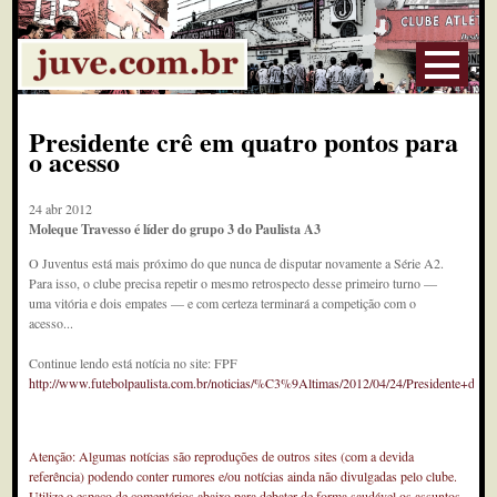
Presidente crê em quatro pontos para
o acesso
24 abr 2012
Moleque Travesso é líder do grupo 3 do Paulista A3
O Juventus está mais próximo do que nunca de disputar novamente a Série A2.
Para isso, o clube precisa repetir o mesmo retrospecto desse primeiro turno —
uma vitória e dois empates — e com certeza terminará a competição com o
acesso...
Continue lendo está notícia no site: FPF
http://www.futebolpaulista.com.br/noticias/%C3%9Altimas/2012/04/24/Presidente+
Atenção: Algumas notícias são reproduções de outros sites (com a devida
referência) podendo conter rumores e/ou notícias ainda não divulgadas pelo clube.
Utilize o espaço de comentários abaixo para debater de forma saudável os assuntos