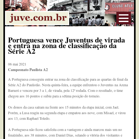
Portuguesa vence Juventus de virada
e entra na zona de classificação da
Série A2
06 mai 2021
Campeonato Paulista A2
A Portuguesa conseguiu entrar na zona de classificação para as quartas de final da
Série A2 do Paulistão. Nesta quinta-feira, a equipe enfrentou o Juventus na Arena
Barueri e venceu por 3 a 1, de virada, pela 12ª rodada. Com o resultado, o time
chegou aos 16 pontos e subiu para a sétima posição do torneio.
Os donos da casa saíram na frente aos 15 minutos da etapa inicial, com Jael.
Porém, a Lusa reagiu na segunda etapa e empatou aos nove, com Misael, e virou
aos 13, com Raphael Toledo.
A Portuguesa não ficou satisfeita com a vantagem e ainda marcou mais um no
finalzinho, aos 38 minutos, com Daniel Dias, selando a vitória dos visitantes e