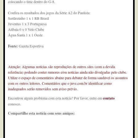
colocando o time dentro do G-8.
Confira os resultados dos jogos da Série A2 do Paulista:
Sertãozinho 1 x 1 RB Brasil
Juventus 1 x 3 Portuguesa
Atibaia 0 x 0 Velo Clube
Água Santa 1 x 1 Oeste
Fonte:
Gazeta Esportiva
Atenção: Algumas notícias são reproduções de outros sites (com a devida
referência) podendo conter rumores e/ou notícias ainda não divulgadas pelo clube.
Utilize o espaço de comentários abaixo para debater de forma saudável os assuntos
com os outros leitores. Comentários que o juve.com.br identificar como
inadequados serão removidos sem aviso prévio.
Encontrou algum problema com esta notícia? Por favor, entre em
contato
conosco.
Compartilhe esta notícia com seus amigos: