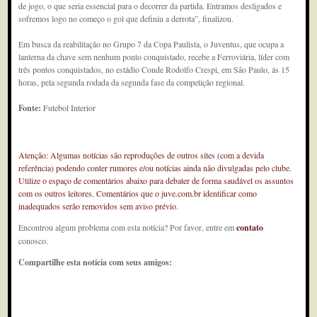
de jogo, o que seria essencial para o decorrer da partida. Entramos desligados e
sofremos logo no começo o gol que definiu a derrota”, finalizou.
Em busca da reabilitação no Grupo 7 da Copa Paulista, o Juventus, que ocupa a
lanterna da chave sem nenhum ponto conquistado, recebe a Ferroviária, líder com
três pontos conquistados, no estádio Conde Rodolfo Crespi, em São Paulo, ás 15
horas, pela segunda rodada da segunda fase da competição regional.
Fonte:
Futebol Interior
Atenção: Algumas notícias são reproduções de outros sites (com a devida
referência) podendo conter rumores e/ou notícias ainda não divulgadas pelo clube.
Utilize o espaço de comentários abaixo para debater de forma saudável os assuntos
com os outros leitores. Comentários que o juve.com.br identificar como
inadequados serão removidos sem aviso prévio.
Encontrou algum problema com esta notícia? Por favor, entre em
contato
conosco.
Compartilhe esta notícia com seus amigos: