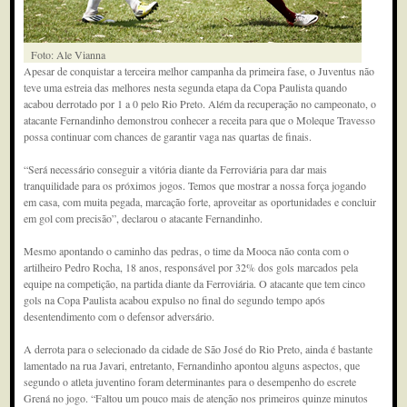
Foto: Ale Vianna
Apesar de conquistar a terceira melhor campanha da primeira fase, o Juventus não
teve uma estreia das melhores nesta segunda etapa da Copa Paulista quando
acabou derrotado por 1 a 0 pelo Rio Preto. Além da recuperação no campeonato, o
atacante Fernandinho demonstrou conhecer a receita para que o Moleque Travesso
possa continuar com chances de garantir vaga nas quartas de finais.
“Será necessário conseguir a vitória diante da Ferroviária para dar mais
tranquilidade para os próximos jogos. Temos que mostrar a nossa força jogando
em casa, com muita pegada, marcação forte, aproveitar as oportunidades e concluir
em gol com precisão”, declarou o atacante Fernandinho.
Mesmo apontando o caminho das pedras, o time da Mooca não conta com o
artilheiro Pedro Rocha, 18 anos, responsável por 32% dos gols marcados pela
equipe na competição, na partida diante da Ferroviária. O atacante que tem cinco
gols na Copa Paulista acabou expulso no final do segundo tempo após
desentendimento com o defensor adversário.
A derrota para o selecionado da cidade de São José do Rio Preto, ainda é bastante
lamentado na rua Javari, entretanto, Fernandinho apontou alguns aspectos, que
segundo o atleta juventino foram determinantes para o desempenho do escrete
Grená no jogo. “Faltou um pouco mais de atenção nos primeiros quinze minutos