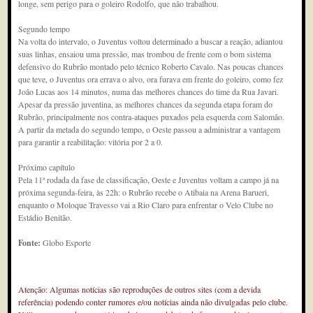
longe, sem perigo para o goleiro Rodolfo, que não trabalhou.
Segundo tempo
Na volta do intervalo, o Juventus voltou determinado a buscar a reação, adiantou
suas linhas, ensaiou uma pressão, mas trombou de frente com o bom sistema
defensivo do Rubrão montado pelo técnico Roberto Cavalo. Nas poucas chances
que teve, o Juventus ora errava o alvo, ora furava em frente do goleiro, como fez
João Lucas aos 14 minutos, numa das melhores chances do time da Rua Javari.
Apesar da pressão juventina, as melhores chances da segunda etapa foram do
Rubrão, principalmente nos contra-ataques puxados pela esquerda com Salomão.
A partir da metada do segundo tempo, o Oeste passou a administrar a vantagem
para garantir a reabilitação: vitória por 2 a 0.
Próximo capítulo
Pela 11ª rodada da fase de classificação, Oeste e Juventus voltam a campo já na
próxima segunda-feira, às 22h: o Rubrão recebe o Atibaia na Arena Barueri,
enquanto o Moloque Travesso vai a Rio Claro para enfrentar o Velo Clube no
Estádio Benitão.
Fonte:
Globo Esporte
Atenção: Algumas notícias são reproduções de outros sites (com a devida
referência) podendo conter rumores e/ou notícias ainda não divulgadas pelo clube.