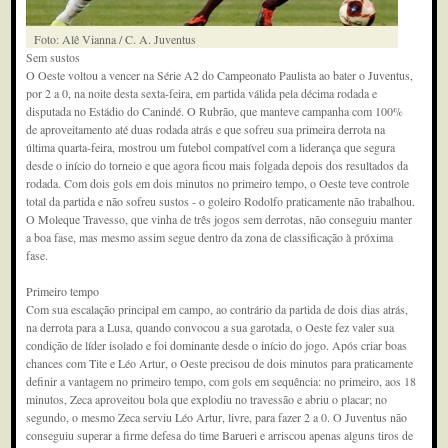
Foto: Alê Vianna / C. A. Juventus
Sem sustos
O Oeste voltou a vencer na Série A2 do Campeonato Paulista ao bater o Juventus,
por 2 a 0, na noite desta sexta-feira, em partida válida pela décima rodada e
disputada no Estádio do Canindé. O Rubrão, que manteve campanha com 100%
de aproveitamento até duas rodada atrás e que sofreu sua primeira derrota na
última quarta-feira, mostrou um futebol compatível com a liderança que segura
desde o início do torneio e que agora ficou mais folgada depois dos resultados da
rodada. Com dois gols em dois minutos no primeiro tempo, o Oeste teve controle
total da partida e não sofreu sustos - o goleiro Rodolfo praticamente não trabalhou.
O Moleque Travesso, que vinha de três jogos sem derrotas, não conseguiu manter
a boa fase, mas mesmo assim segue dentro da zona de classificação à próxima
fase.
Primeiro tempo
Com sua escalação principal em campo, ao contrário da partida de dois dias atrás,
na derrota para a Lusa, quando convocou a sua garotada, o Oeste fez valer sua
condição de líder isolado e foi dominante desde o início do jogo. Após criar boas
chances com Tite e Léo Artur, o Oeste precisou de dois minutos para praticamente
definir a vantagem no primeiro tempo, com gols em sequência: no primeiro, aos 18
minutos, Zeca aproveitou bola que explodiu no travessão e abriu o placar; no
segundo, o mesmo Zeca serviu Léo Artur, livre, para fazer 2 a 0. O Juventus não
conseguiu superar a firme defesa do time Barueri e arriscou apenas alguns tiros de