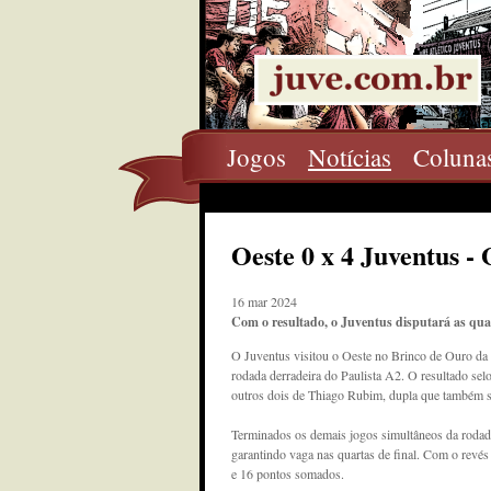
Jogos
Notícias
Coluna
Oeste 0 x 4 Juventus -
16 mar 2024
Com o resultado, o Juventus disputará as quar
O Juventus visitou o Oeste no Brinco de Ouro da 
rodada derradeira do Paulista A2. O resultado sel
outros dois de Thiago Rubim, dupla que também so
Terminados os demais jogos simultâneos da rodada
garantindo vaga nas quartas de final. Com o revés
e 16 pontos somados.