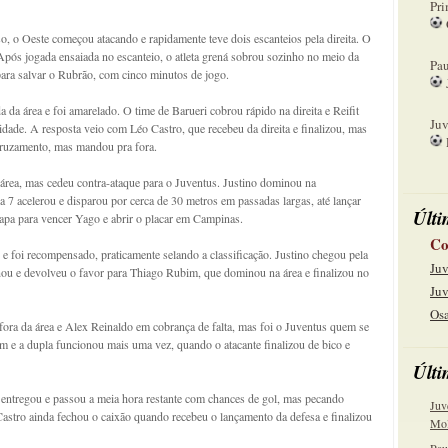
Pri
o, o Oeste começou atacando e rapidamente teve dois escanteios pela direita. O
08
Após jogada ensaiada no escanteio, o atleta grená sobrou sozinho no meio da
Pau
 para salvar o Rubrão, com cinco minutos de jogo.
15
 da área e foi amarelado. O time de Barueri cobrou rápido na direita e Reifit
Juv
idade. A resposta veio com Léo Castro, que recebeu da direita e finalizou, mas
cruzamento, mas mandou pra fora.
22
área, mas cedeu contra-ataque para o Juventus. Justino dominou na
 7 acelerou e disparou por cerca de 30 metros em passadas largas, até lançar
Últi
hapa para vencer Yago e abrir o placar em Campinas.
Co
e foi recompensado, praticamente selando a classificação. Justino chegou pela
Juv
ou e devolveu o favor para Thiago Rubim, que dominou na área e finalizou no
Juv
Osa
 fora da área e Alex Reinaldo em cobrança de falta, mas foi o Juventus quem se
 e a dupla funcionou mais uma vez, quando o atacante finalizou de bico e
Últi
entregou e passou a meia hora restante com chances de gol, mas pecando
Juv
Castro ainda fechou o caixão quando recebeu o lançamento da defesa e finalizou
Mol