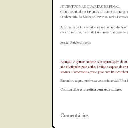
JUVENTUS NAS QUARTAS DE FINAL
Com o resultado, o Juventus disputará as quartas
O adversário do Moleque Travesso será a Ferroviár
A primeira partida acontecerá sob mando do Juven
casa no returno, na Fonte Luminosa. Em caso de em
Fonte:
Futebol Interior
Atenção: Algumas notícias são reproduções de outr
não divulgadas pelo clube. Utilize o espaço de co
leitores. Comentários que o juve.com.br identifi
Encontrou algum problema com esta notícia? Por 
Compartilhe esta notícia com seus amigos:
Comentários