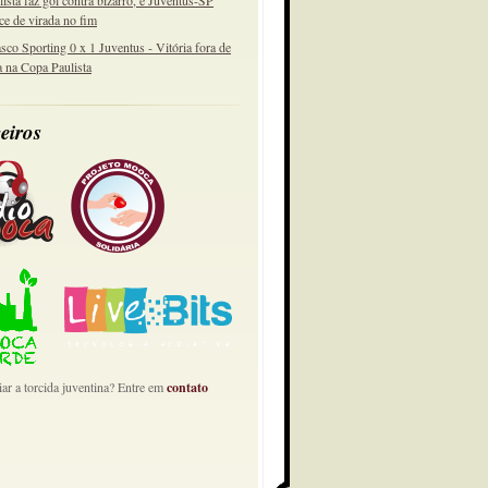
lista faz gol contra bizarro, e Juventus-SP
ce de virada no fim
sco Sporting 0 x 1 Juventus - Vitória fora de
a na Copa Paulista
eiros
ar a torcida juventina? Entre em
contato