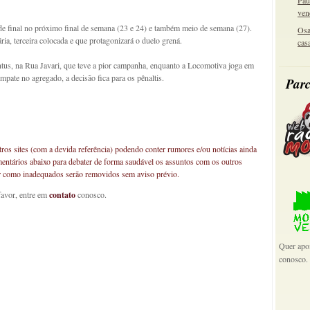
Pau
ven
 de final no próximo final de semana (23 e 24) e também meio de semana (27).
Osa
ia, terceira colocada e que protagonizará o duelo grená.
cas
tus, na Rua Javari, que teve a pior campanha, enquanto a Locomotiva joga em
pate no agregado, a decisão fica para os pênaltis.
Parc
os sites (com a devida referência) podendo conter rumores e/ou notícias ainda
mentários abaixo para debater de forma saudável os assuntos com os outros
car como inadequados serão removidos sem aviso prévio.
favor, entre em
contato
conosco.
Quer apoi
conosco.