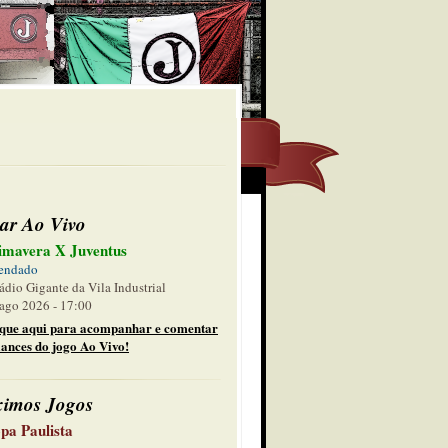
ar Ao Vivo
imavera X Juventus
endado
ádio Gigante da Vila Industrial
ago 2026 - 17:00
ique aqui para acompanhar e comentar
lances do jogo Ao Vivo!
ximos Jogos
pa Paulista