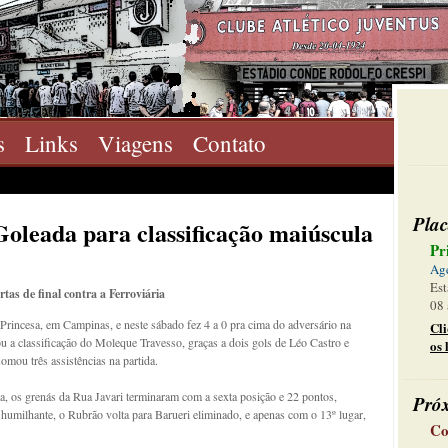
s
Links
Viagens
Contato
Plac
 Goleada para classificação maiúscula
Pr
Ag
Est
tas de final contra a Ferroviária
08 
Princesa, em Campinas, e neste sábado fez 4 a 0 pra cima do adversário na
Cl
ou a classificação do Moleque Travesso, graças a dois gols de Léo Castro e
os 
mou três assistências na partida.
, os grenás da Rua Javari terminaram com a sexta posição e 22 pontos,
Pró
 humilhante, o Rubrão volta para Barueri eliminado, e apenas com o 13º lugar,
Co