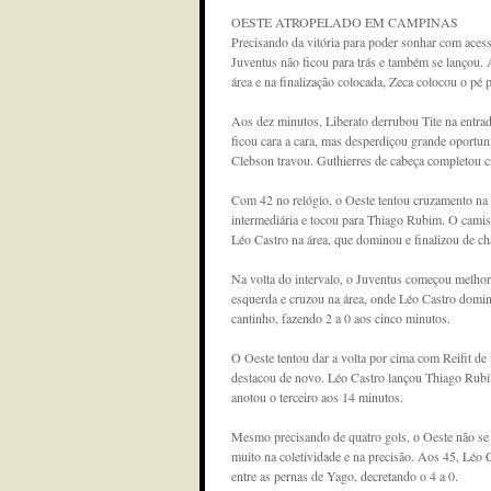
OESTE ATROPELADO EM CAMPINAS
Precisando da vitória para poder sonhar com acess
Juventus não ficou para trás e também se lançou. 
área e na finalização colocada, Zeca colocou o pé
Aos dez minutos, Liberato derrubou Tite na entrada
ficou cara a cara, mas desperdiçou grande oportun
Clebson travou. Guthierres de cabeça completou 
Com 42 no relógio, o Oeste tentou cruzamento na 
intermediária e tocou para Thiago Rubim. O camisa
Léo Castro na área, que dominou e finalizou de c
Na volta do intervalo, o Juventus começou melhor 
esquerda e cruzou na área, onde Léo Castro domin
cantinho, fazendo 2 a 0 aos cinco minutos.
O Oeste tentou dar a volta por cima com Reifit de
destacou de novo. Léo Castro lançou Thiago Rubim
anotou o terceiro aos 14 minutos.
Mesmo precisando de quatro gols, o Oeste não se 
muito na coletividade e na precisão. Aos 45, Léo 
entre as pernas de Yago, decretando o 4 a 0.