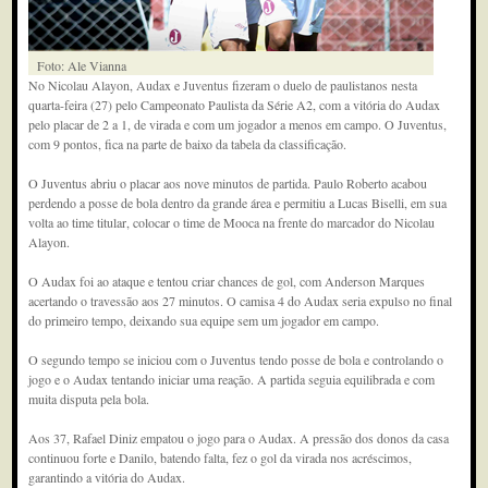
Foto: Ale Vianna
No Nicolau Alayon, Audax e Juventus fizeram o duelo de paulistanos nesta
quarta-feira (27) pelo Campeonato Paulista da Série A2, com a vitória do Audax
pelo placar de 2 a 1, de virada e com um jogador a menos em campo. O Juventus,
com 9 pontos, fica na parte de baixo da tabela da classificação.
O Juventus abriu o placar aos nove minutos de partida. Paulo Roberto acabou
perdendo a posse de bola dentro da grande área e permitiu a Lucas Biselli, em sua
volta ao time titular, colocar o time de Mooca na frente do marcador do Nicolau
Alayon.
O Audax foi ao ataque e tentou criar chances de gol, com Anderson Marques
acertando o travessão aos 27 minutos. O camisa 4 do Audax seria expulso no final
do primeiro tempo, deixando sua equipe sem um jogador em campo.
O segundo tempo se iniciou com o Juventus tendo posse de bola e controlando o
jogo e o Audax tentando iniciar uma reação. A partida seguia equilibrada e com
muita disputa pela bola.
Aos 37, Rafael Diniz empatou o jogo para o Audax. A pressão dos donos da casa
continuou forte e Danilo, batendo falta, fez o gol da virada nos acréscimos,
garantindo a vitória do Audax.