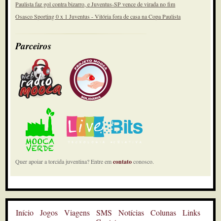
Paulista faz gol contra bizarro, e Juventus-SP vence de virada no fim
Osasco Sporting 0 x 1 Juventus - Vitória fora de casa na Copa Paulista
Parceiros
Quer apoiar a torcida juventina? Entre em
contato
conosco.
Início
Jogos
Viagens
SMS
Notícias
Colunas
Links