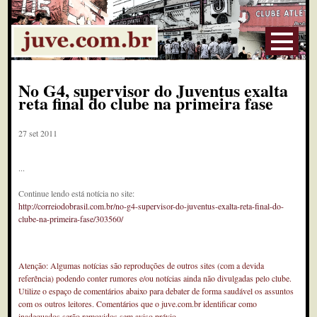
No G4, supervisor do Juventus exalta
reta final do clube na primeira fase
27 set 2011
...
Continue lendo está notícia no site:
http://correiodobrasil.com.br/no-g4-supervisor-do-juventus-exalta-reta-final-do-
clube-na-primeira-fase/303560/
Atenção: Algumas notícias são reproduções de outros sites (com a devida
referência) podendo conter rumores e/ou notícias ainda não divulgadas pelo clube.
Utilize o espaço de comentários abaixo para debater de forma saudável os assuntos
com os outros leitores. Comentários que o juve.com.br identificar como
inadequados serão removidos sem aviso prévio.