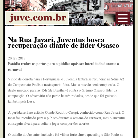
Na Rua Javari, Juventus busca
recuperação diante de líder Osasco
20 fev 2013
Estádio reabre as portas para o público após ser interditado durante o
carnaval
Vindo de derrota para a Portuguesa, o Juventus tentará se recuperar na Série A2
do Campeonato Paulista nesta quarta-feira. Mas a missão será complicada. O
duelo marcado para as 15h (de Brasília) é contra o Grêmio Osasco, líder da
competição. O adversário não perde há três rodadas, desde que foi goleado
também pela Lusa.
A partida será no estádio Conde Rodolfo Crespi, conhecido como Rua Javari. O
local foi interditado para o público durante a semana do carnaval, mas o Juventus
conseguiu alvará para voltar a jogar com portões abertos.
O estádio do Juventus inclusive foi vitima forte chuva que atingiu São Paulo na