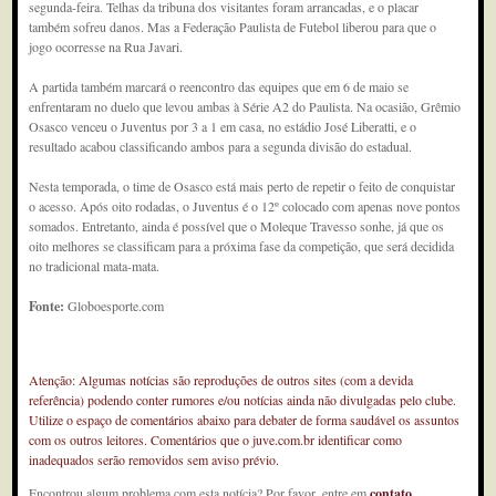
segunda-feira. Telhas da tribuna dos visitantes foram arrancadas, e o placar
também sofreu danos. Mas a Federação Paulista de Futebol liberou para que o
jogo ocorresse na Rua Javari.
A partida também marcará o reencontro das equipes que em 6 de maio se
enfrentaram no duelo que levou ambas à Série A2 do Paulista. Na ocasião, Grêmio
Osasco venceu o Juventus por 3 a 1 em casa, no estádio José Liberatti, e o
resultado acabou classificando ambos para a segunda divisão do estadual.
Nesta temporada, o time de Osasco está mais perto de repetir o feito de conquistar
o acesso. Após oito rodadas, o Juventus é o 12º colocado com apenas nove pontos
somados. Entretanto, ainda é possível que o Moleque Travesso sonhe, já que os
oito melhores se classificam para a próxima fase da competição, que será decidida
no tradicional mata-mata.
Fonte:
Globoesporte.com
Atenção: Algumas notícias são reproduções de outros sites (com a devida
referência) podendo conter rumores e/ou notícias ainda não divulgadas pelo clube.
Utilize o espaço de comentários abaixo para debater de forma saudável os assuntos
com os outros leitores. Comentários que o juve.com.br identificar como
inadequados serão removidos sem aviso prévio.
Encontrou algum problema com esta notícia? Por favor, entre em
contato