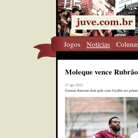
Jogos
Notícias
Coluna
Moleque vence Rubrão 
27 ago 2022
Grenás fizeram dois gols com Grafite no prime