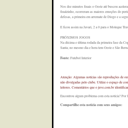
Nos dez minutos finais o Oeste até buscou acelera
finalzinho, ocorreram as maiores emoções do perío
defesas, a primeira em arremate de Diogo e a seg
E ficou assim na Javari, 2 a 0 para o Moleque Tra
PRÓXIMOS JOGOS
Na décima e última rodada da primeira fase da Co
Santa; no mesmo dia e hora tem Oeste e São Berna
Fonte:
Futebol Interior
Atenção: Algumas notícias são reproduções de outr
não divulgadas pelo clube. Utilize o espaço de co
leitores. Comentários que o juve.com.br identifi
Encontrou algum problema com esta notícia? Por 
Compartilhe esta notícia com seus amigos: