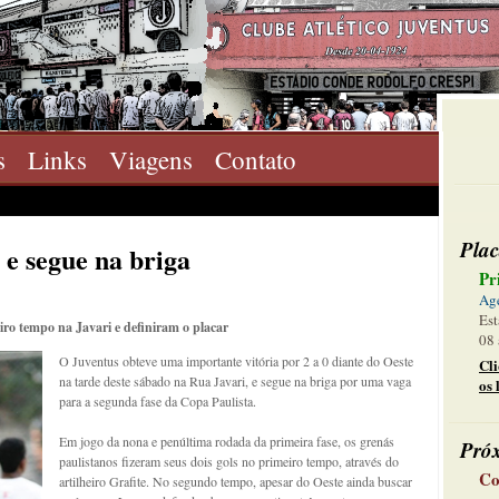
s
Links
Viagens
Contato
Plac
e segue na briga
Pr
Ag
Est
iro tempo na Javari e definiram o placar
08 
O Juventus obteve uma importante vitória por 2 a 0 diante do Oeste
Cl
na tarde deste sábado na Rua Javari, e segue na briga por uma vaga
os 
para a segunda fase da Copa Paulista.
Em jogo da nona e penúltima rodada da primeira fase, os grenás
Pró
paulistanos fizeram seus dois gols no primeiro tempo, através do
Co
artilheiro Grafite. No segundo tempo, apesar do Oeste ainda buscar