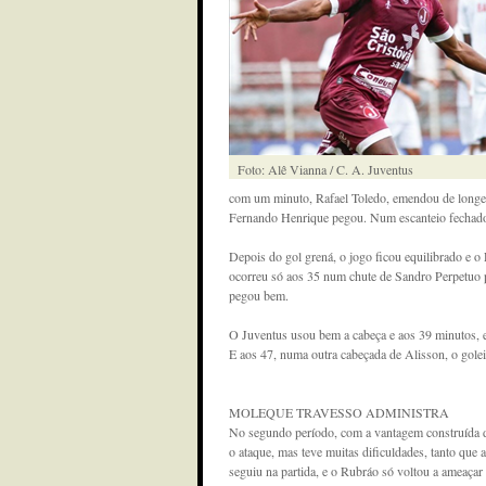
Foto: Alê Vianna / C. A. Juventus
com um minuto, Rafael Toledo, emendou de longe.
Fernando Henrique pegou. Num escanteio fechado, 
Depois do gol grená, o jogo ficou equilibrado e o
ocorreu só aos 35 num chute de Sandro Perpetuo p
pegou bem.
O Juventus usou bem a cabeça e aos 39 minutos, e
E aos 47, numa outra cabeçada de Alisson, o goleir
MOLEQUE TRAVESSO ADMINISTRA
No segundo período, com a vantagem construída de
o ataque, mas teve muitas dificuldades, tanto que
seguiu na partida, e o Rubráo só voltou a ameaça