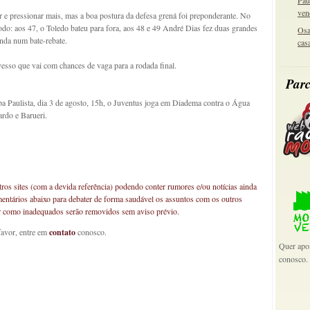
Pau
ven
r e pressionar mais, mas a boa postura da defesa grená foi preponderante. No
do: aos 47, o Toledo bateu para fora, aos 48 e 49 André Dias fez duas grandes
Osa
unda num bate-rebate.
cas
vesso que vai com chances de vaga para a rodada final.
Parc
pa Paulista, dia 3 de agosto, 15h, o Juventus joga em Diadema contra o Água
rdo e Barueri.
os sites (com a devida referência) podendo conter rumores e/ou notícias ainda
mentários abaixo para debater de forma saudável os assuntos com os outros
car como inadequados serão removidos sem aviso prévio.
favor, entre em
contato
conosco.
Quer apoi
conosco.