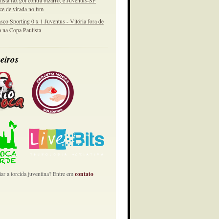
lista faz gol contra bizarro, e Juventus-SP
ce de virada no fim
sco Sporting 0 x 1 Juventus - Vitória fora de
a na Copa Paulista
eiros
ar a torcida juventina? Entre em
contato