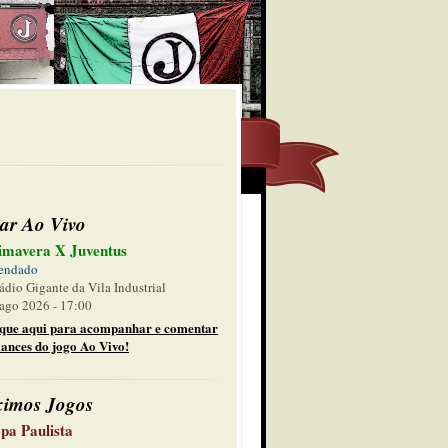
ar Ao Vivo
imavera X Juventus
endado
ádio Gigante da Vila Industrial
ago 2026 - 17:00
ique aqui para acompanhar e comentar
lances do jogo Ao Vivo!
ximos Jogos
pa Paulista