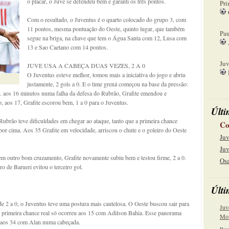
o placar, o Juve se defendeu bem e garanti os três pontos.
Pri
Com o resultado, o Juventus é o quarto colocado do grupo 3, com
08
11 pontos, mesma pontuação do Oeste, quinto lugar, que também
Pau
segue na briga, na chave que tem o Água Santa com 12, Lusa com
13 e Sao Caetano com 14 pontos.
15
Juv
JUVE USA A CABEÇA DUAS VEZES, 2 A 0
O Juventus esteve melhor, tomou mais a iniciativa do jogo e abriu
22
justamente, 2 gols a 0. E o time grená começou na base da pressão:
 aos 16 minutos numa falha da defesa do Rubrão, Grafite emendou e
aos 17, Grafite escorou bem, 1 a 0 para o Juventus.
Últi
 Rubrão teve dificuldades em chegar ao ataque, tanto que a primeira chance
Co
or cima. Aos 35 Grafite em velocidade, arriscou o chute e o goleiro do Oeste
Juv
Juv
m outro bom cruzamento, Grafite novamente subiu bem e testou firme, 2 a 0.
Osa
o de Barueri evitou o terceiro gol.
Últi
 2 a 0, o Juventus teve uma postura mais cautelosa. O Oeste buscou sair para
Juv
 a primeira chance real só ocorreu aos 15 com Adilson Bahia. Esse panorama
Mol
r aos 34 com Alan numa cabeçada.