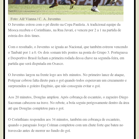
Foto: Alê Vianna / C. A. Juventus
O Juventus estrou com o pé direito na Copa Paulista. A tradicional equipe da
Mooca recebeu o Corinthians, na Rua Javari, e venceu por 2 a 1 na partida de
estreia dos dois times.
Com o resultado, o Juventus se iguala ao Nacional, que também estreou vencendo
o Taubaté por 1 a 0. Os dois somam três pontos na ponta do Grupo 3. Portuguesa
e Desportivo Brasil fecham a primeira rodada dessa chave na segunda-feira, em
partida que será disputada em Osasco.
O Juventus largou na frente logo aos três minutos. No primeiro lance de ataque,
Potiguar cobrou falta direto para o gol quando todos esperavam um cruzamento e
surpreendeu o goleiro Eugênio, que não conseguiu evitar o gol.
Aos 20 minutos, Douglas ampliou. Após cobrança de escanteio, o zagueiro Diego
Sacoman cabeceou na trave. No rebote, a bola seguiu perigosamente dentro da área
até que Douglas completou para o gol.
O Corinthians respondeu aos 34 minutos, também em cobrança de escanteio,
quando o paraguaio Jorge Colman completou com um chute forte que bateu no
travessão antes de morrer no fundo do gol.