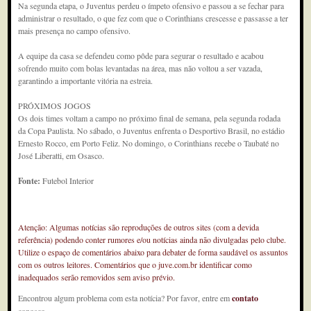
Na segunda etapa, o Juventus perdeu o ímpeto ofensivo e passou a se fechar para
administrar o resultado, o que fez com que o Corinthians crescesse e passasse a ter
mais presença no campo ofensivo.
A equipe da casa se defendeu como pôde para segurar o resultado e acabou
sofrendo muito com bolas levantadas na área, mas não voltou a ser vazada,
garantindo a importante vitória na estreia.
PRÓXIMOS JOGOS
Os dois times voltam a campo no próximo final de semana, pela segunda rodada
da Copa Paulista. No sábado, o Juventus enfrenta o Desportivo Brasil, no estádio
Ernesto Rocco, em Porto Feliz. No domingo, o Corinthians recebe o Taubaté no
José Liberatti, em Osasco.
Fonte:
Futebol Interior
Atenção: Algumas notícias são reproduções de outros sites (com a devida
referência) podendo conter rumores e/ou notícias ainda não divulgadas pelo clube.
Utilize o espaço de comentários abaixo para debater de forma saudável os assuntos
com os outros leitores. Comentários que o juve.com.br identificar como
inadequados serão removidos sem aviso prévio.
Encontrou algum problema com esta notícia? Por favor, entre em
contato