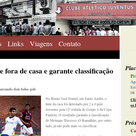
s
Links
Viagens
Contato
Plac
 fora de casa e garante classificação
Pr
Ag
Est
arcando dois belos gols
08 
No Bruno José Daniel, em Santo André, o
Cl
time da casa foi derrotado por 2 a 0 pelo
os 
Juventus pela 12ª rodada do Grupo 4 da Copa
Paulista. O resultado garantiu a classificação
do Moleque Travesso. O Ramalhão, por outro
Pró
lado, já não pode mais se classificar.
Co