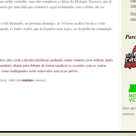
Pau
 um cartão vermelho, mas não complicou a vitória do Moleque Travesso, que já
ven
relo por uma falta que cometeu e segui reclamando com o árbitro até ser
Osa
cas
a o São Bernardo, no próximo domingo, às 10 horas na Rua Javari e o São
nella. O Santo André, que já disputou onze jogos, se despediu da competição.
Parc
os sites (com a devida referência) podendo conter rumores e/ou notícias ainda
mentários abaixo para debater de forma saudável os assuntos com os outros
car como inadequados serão removidos sem aviso prévio.
favor, entre em
contato
conosco.
Quer apoi
conosco.