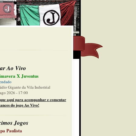
ar Ao Vivo
imavera X Juventus
endado
ádio Gigante da Vila Industrial
ago 2026 - 17:00
ique aqui para acompanhar e comentar
lances do jogo Ao Vivo!
ximos Jogos
pa Paulista