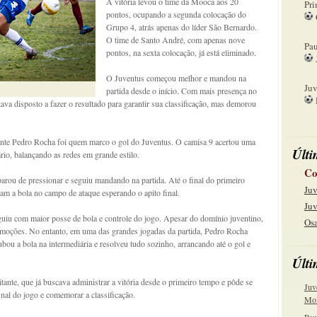
A vitória levou o time da Mooca aos 20
Pri
pontos, ocupando a segunda colocação do
Grupo 4, atrás apenas do líder São Bernardo.
08
O time de Santo André, com apenas nove
Pau
pontos, na sexta colocação, já está eliminado.
15
O Juventus começou melhor e mandou na
Juv
partida desde o início. Com mais presença no
ava disposto a fazer o resultado para garantir sua classificação, mas demorou
22
ante Pedro Rocha foi quem marco o gol do Juventus. O camisa 9 acertou uma
Últi
rio, balançando as redes em grande estilo.
Co
arou de pressionar e seguiu mandando na partida. Até o final do primeiro
Juv
ram a bola no campo de ataque esperando o apito final.
Juv
guiu com maior posse de bola e controle do jogo. Apesar do domínio juventino,
Osa
s emoções. No entanto, em uma das grandes jogadas da partida, Pedro Rocha
bou a bola na intermediária e resolveu tudo sozinho, arrancando até o gol e
Últi
itante, que já buscava administrar a vitória desde o primeiro tempo e pôde se
Juv
inal do jogo e comemorar a classificação.
Mol