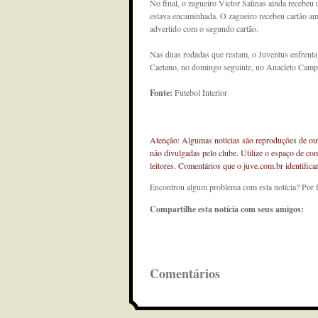
No final, o zagueiro Victor Salinas ainda recebeu
estava encaminhada. O zagueiro recebeu cartão ama
advertido com o segundo cartão.
Nas duas rodadas que restam, o Juventus enfrent
Caetano, no domingo seguinte, no Anacleto Campa
Fonte:
Futebol Interior
Atenção: Algumas notícias são reproduções de outr
não divulgadas pelo clube. Utilize o espaço de co
leitores. Comentários que o juve.com.br identifi
Encontrou algum problema com esta notícia? Por 
Compartilhe esta notícia com seus amigos:
Comentários