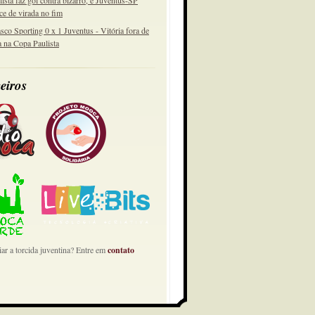
lista faz gol contra bizarro, e Juventus-SP
ce de virada no fim
sco Sporting 0 x 1 Juventus - Vitória fora de
a na Copa Paulista
eiros
ar a torcida juventina? Entre em
contato