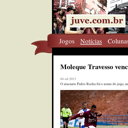
Jogos
Notícias
Coluna
Moleque Travesso vence
04 set 2013
O atacante Pedro Rocha foi o nome do jogo, m