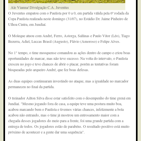
Ale Vianna/ Divulgação C.A. Juventus
O Juventus empatou com o Paulista por 0 a 0, em partida válida pela 6ª rodada da
Copa Paulista realizada neste domingo (31/07), no Estádio Dr. Jaime Pinheiro de
Ulhoa Cintra, em Jundiaí.
O Moleque atuou com André, Ferro, Astorga, Sallinas e Paulo Vitor (Léo), Tiago
Bezerra, Adiel, Luccas Brasil (Augusto), Flávio (Amoroso) e Felipe Alves.
No 1° tempo, o time mooquense comandou as ações dentro de campo e criou boas
oportunidades de marcar, mas não teve sucesso. Na volta do intervalo, o Paulista
cresceu no jogo e teve chances de abrir o placar, porém as tentativas foram
bloqueadas pelo arqueiro André, que fez boas defesas.
As duas equipes continuaram investindo no ataque, mas a igualdade no marcador
permaneceu no final da partida.
O treinador Ailton Silva disse estar satisfeito com o desempenho do time grená em
Jundiaí. "Mesmo jogando fora de casa, a equipe teve uma postura muito boa,
acabou marcando bem o Paulista e tivemos várias chances, infelizmente a bola
acabou não entrando, mas o time já mostrou um entrosamento maior com a
chegada desses jogadores do meio para a frente, foi uma grande partida com a
entrega de todos. Os jogadores estão de parabéns. O resultado positivo está muito
próximo de acontecer e a gente dar uma sequência".