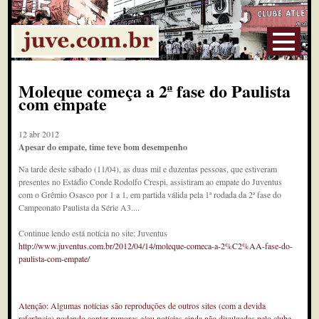
Moleque começa a 2ª fase do Paulista
com empate
12 abr 2012
Apesar do empate, time teve bom desempenho
Na tarde deste sábado (11/04), as duas mil e duzentas pessoas, que estiveram
presentes no Estádio Conde Rodolfo Crespi, assistiram ao empate do Juventus
com o Grêmio Osasco por 1 a 1, em partida válida pela 1ª rodada da 2ª fase do
Campeonato Paulista da Série A3....
Continue lendo está notícia no site: Juventus
http://www.juventus.com.br/2012/04/14/moleque-comeca-a-2%C2%AA-fase-do-
paulista-com-empate/
Atenção: Algumas notícias são reproduções de outros sites (com a devida
referência) podendo conter rumores e/ou notícias ainda não divulgadas pelo clube.