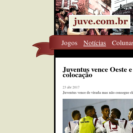
Jogos
Notícias
Coluna
Juventus vence Oeste e
colocação
23 abr 2017
Juventus vence de virada mas não consegue cla