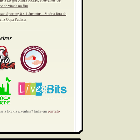
lista faz gol contra bizarro, e Juventus-SP
ce de virada no fim
sco Sporting 0 x 1 Juventus - Vitória fora de
a na Copa Paulista
eiros
ar a torcida juventina? Entre em
contato