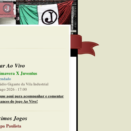
ar Ao Vivo
imavera X Juventus
endado
ádio Gigante da Vila Industrial
ago 2026 - 17:00
ique aqui para acompanhar e comentar
lances do jogo Ao Vivo!
ximos Jogos
pa Paulista