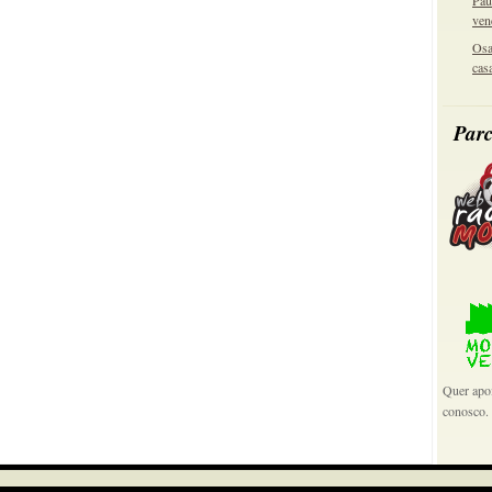
Pau
ven
Osa
cas
Parc
Quer apoi
conosco.