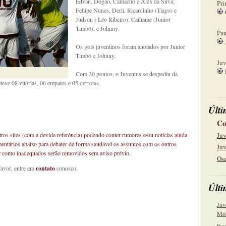
Edvan, Dogão, Camacho e Alex da Silva;
Pri
Fellipe Nunes, Derli, Ricardinho (Tiago) e
Judson ( Léo Ribeiro); Caihame (Junior
08
Timbó), e Johnny.
Pau
Os gols juventinos foram anotados por Junior
15
Timbó e Johnny.
Juv
Com 30 pontos, o Juventus se despediu da
22
eve 08 vitórias, 06 empates e 05 derrotas.
Últi
Co
os sites (com a devida referência) podendo conter rumores e/ou notícias ainda
Juv
mentários abaixo para debater de forma saudável os assuntos com os outros
Juv
car como inadequados serão removidos sem aviso prévio.
Osa
favor, entre em
contato
conosco.
Últi
Juv
Mol