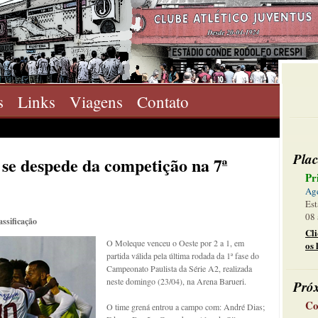
s
Links
Viagens
Contato
Plac
 se despede da competição na 7ª
Pr
Ag
Est
08 
ssificação
Cl
O Moleque venceu o Oeste por 2 a 1, em
os 
partida válida pela última rodada da 1ª fase do
Campeonato Paulista da Série A2, realizada
neste domingo (23/04), na Arena Barueri.
Pró
Co
O time grená entrou a campo com: André Dias;