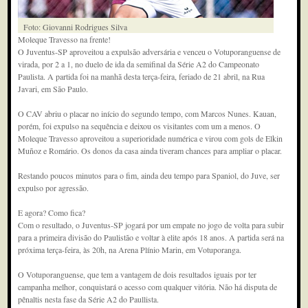
Foto: Giovanni Rodrigues Silva
Moleque Travesso na frente!
O Juventus-SP aproveitou a expulsão adversária e venceu o Votuporanguense de
virada, por 2 a 1, no duelo de ida da semifinal da Série A2 do Campeonato
Paulista. A partida foi na manhã desta terça-feira, feriado de 21 abril, na Rua
Javari, em São Paulo.
O CAV abriu o placar no início do segundo tempo, com Marcos Nunes. Kauan,
porém, foi expulso na sequência e deixou os visitantes com um a menos. O
Moleque Travesso aproveitou a superioridade numérica e virou com gols de Elkin
Muñoz e Romário. Os donos da casa ainda tiveram chances para ampliar o placar.
Restando poucos minutos para o fim, ainda deu tempo para Spaniol, do Juve, ser
expulso por agressão.
E agora? Como fica?
Com o resultado, o Juventus-SP jogará por um empate no jogo de volta para subir
para a primeira divisão do Paulistão e voltar à elite após 18 anos. A partida será na
próxima terça-feira, às 20h, na Arena Plínio Marin, em Votuporanga.
O Votuporanguense, que tem a vantagem de dois resultados iguais por ter
campanha melhor, conquistará o acesso com qualquer vitória. Não há disputa de
pênaltis nesta fase da Série A2 do Paullista.