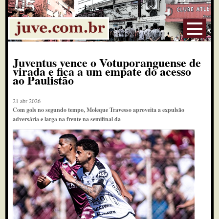
Juventus vence o Votuporanguense de
virada e fica a um empate do acesso
ao Paulistão
21 abr 2026
Com gols no segundo tempo, Moleque Travesso aproveita a expulsão
adversária e larga na frente na semifinal da