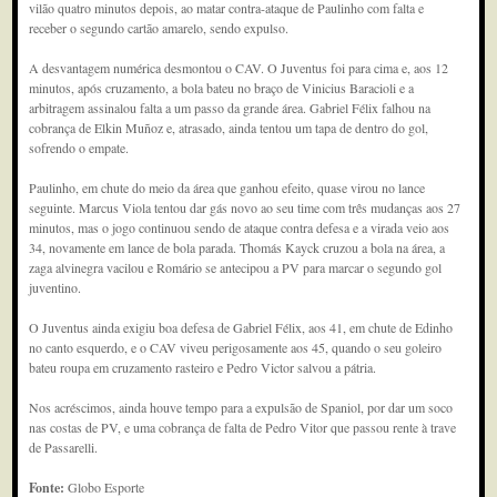
vilão quatro minutos depois, ao matar contra-ataque de Paulinho com falta e
receber o segundo cartão amarelo, sendo expulso.
A desvantagem numérica desmontou o CAV. O Juventus foi para cima e, aos 12
minutos, após cruzamento, a bola bateu no braço de Vinicius Baracioli e a
arbitragem assinalou falta a um passo da grande área. Gabriel Félix falhou na
cobrança de Elkin Muñoz e, atrasado, ainda tentou um tapa de dentro do gol,
sofrendo o empate.
Paulinho, em chute do meio da área que ganhou efeito, quase virou no lance
seguinte. Marcus Viola tentou dar gás novo ao seu time com três mudanças aos 27
minutos, mas o jogo continuou sendo de ataque contra defesa e a virada veio aos
34, novamente em lance de bola parada. Thomás Kayck cruzou a bola na área, a
zaga alvinegra vacilou e Romário se antecipou a PV para marcar o segundo gol
juventino.
O Juventus ainda exigiu boa defesa de Gabriel Félix, aos 41, em chute de Edinho
no canto esquerdo, e o CAV viveu perigosamente aos 45, quando o seu goleiro
bateu roupa em cruzamento rasteiro e Pedro Victor salvou a pátria.
Nos acréscimos, ainda houve tempo para a expulsão de Spaniol, por dar um soco
nas costas de PV, e uma cobrança de falta de Pedro Vitor que passou rente à trave
de Passarelli.
Fonte:
Globo Esporte