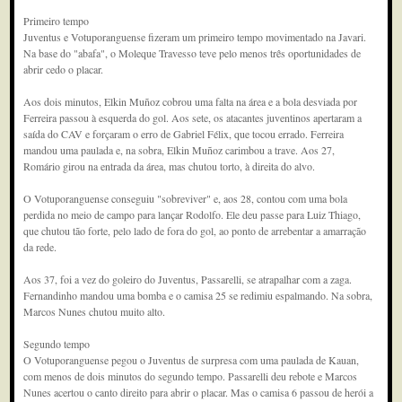
Primeiro tempo
Juventus e Votuporanguense fizeram um primeiro tempo movimentado na Javari.
Na base do "abafa", o Moleque Travesso teve pelo menos três oportunidades de
abrir cedo o placar.
Aos dois minutos, Elkin Muñoz cobrou uma falta na área e a bola desviada por
Ferreira passou à esquerda do gol. Aos sete, os atacantes juventinos apertaram a
saída do CAV e forçaram o erro de Gabriel Félix, que tocou errado. Ferreira
mandou uma paulada e, na sobra, Elkin Muñoz carimbou a trave. Aos 27,
Romário girou na entrada da área, mas chutou torto, à direita do alvo.
O Votuporanguense conseguiu "sobreviver" e, aos 28, contou com uma bola
perdida no meio de campo para lançar Rodolfo. Ele deu passe para Luiz Thiago,
que chutou tão forte, pelo lado de fora do gol, ao ponto de arrebentar a amarração
da rede.
Aos 37, foi a vez do goleiro do Juventus, Passarelli, se atrapalhar com a zaga.
Fernandinho mandou uma bomba e o camisa 25 se redimiu espalmando. Na sobra,
Marcos Nunes chutou muito alto.
Segundo tempo
O Votuporanguense pegou o Juventus de surpresa com uma paulada de Kauan,
com menos de dois minutos do segundo tempo. Passarelli deu rebote e Marcos
Nunes acertou o canto direito para abrir o placar. Mas o camisa 6 passou de herói a