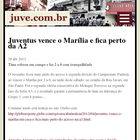
Juventus vence o Marília e fica perto
da A2
28 abr 2012
Time sobrou em campo e fez 2 a 0 com tranquilidade
O Juventus ficou mais perto do acesso à segunda divisão do Campeonato Paulista
ao vencer o Marília por 2 a 0, na tarde deste sábado, no estádio da Rua Javari, em
São Paulo. Foi a segunda vitória consecutiva do Moleque Travesso na segunda
fase da Série A3, e o resultado garante a permanência do time na liderança do
Grupo 3, com 8 pontos...
Continue lendo está notícia no site: Globo.com
http://globoesporte.globo.com/sp/sorocaba/noticia/2012/04/juventus-vence-o-
marilia-em-casa-e-fica-mais-perto-do-acesso-na-a3.html
Atenção: Algumas notícias são reproduções de outros sites (com a devida